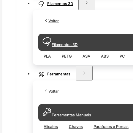
Filamentos 3D
Voltar
Filamentos 3D
PLA
PETG
ASA
ABS
PC
Ferramentas
Voltar
Ferramentas Manuais
Alicates
Chaves
Parafusos e Porcas