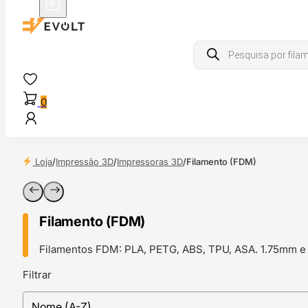
Products
search
0
Loja
/
Impressão 3D
/
Impressoras 3D
/
Filamento (FDM)
Filamento (FDM)
Filamentos FDM: PLA, PETG, ABS, TPU, ASA. 1.75mm e 
Filtrar
sort
Sort content