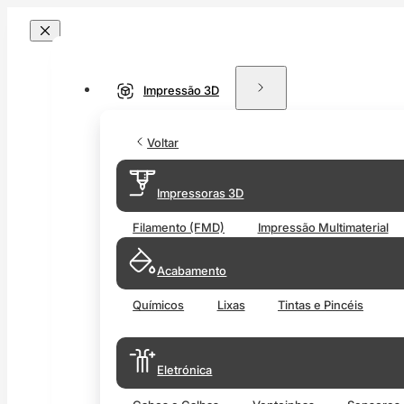
Impressão 3D
Voltar
Impressoras 3D
Filamento (FMD)
Impressão Multimaterial
Acabamento
Químicos
Lixas
Tintas e Pincéis
Eletrónica