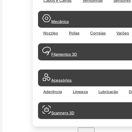
Cabos e Calhas
Ventoinhas
Sensores
Mecânica
Nozzles
Polias
Correias
Varões
Filamentos 3D
Acessórios
Aderência
Limpeza
Lubricação
D
Scanners 3D