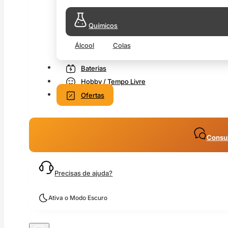
Químicos
Álcool
Colas
Baterias
Hobby / Tempo Livre
Ofertas
Consul
Precisas de ajuda?
Ativa o Modo Escuro