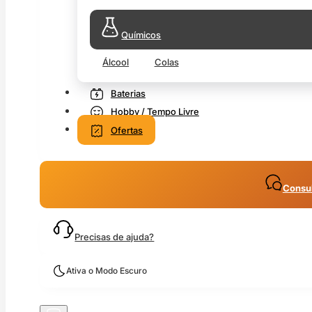
Químicos
Álcool
Colas
Baterias
Hobby / Tempo Livre
Ofertas
Consul
Precisas de ajuda?
Ativa o Modo Escuro