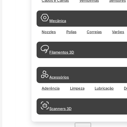
Cabos e Calhas
Ventoinhas
Sensores
Mecânica
Nozzles
Polias
Correias
Varões
Filamentos 3D
Acessórios
Aderência
Limpeza
Lubricação
D
Scanners 3D