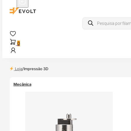
Products
search
0
Loja
/
Impressão 3D
Mecânica