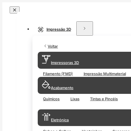
Impressão 3D
Voltar
Impressoras 3D
Filamento (FMD)
Impressão Multimaterial
Acabamento
Químicos
Lixas
Tintas e Pincéis
Eletrónica