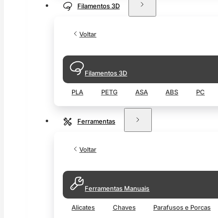
Filamentos 3D
Voltar
Filamentos 3D
PLA
PETG
ASA
ABS
PC
Ferramentas
Voltar
Ferramentas Manuais
Alicates
Chaves
Parafusos e Porcas