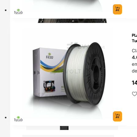
ENDAS
PL
4H
Tu
Cl
4.
e
de
1
Acessórios
O 24H