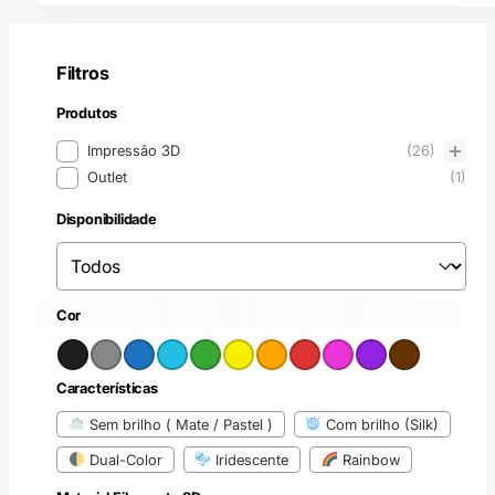
Filtros
Produtos
Produtos
Impressão 3D
(26)
Outlet
(1)
Disponibilidade
Disponibilidade
Disponibilidade
Preto
Cinzento
(1)
Azul
Azul claro
(6)
(7)
Verde
Amarelo
(3)
(13)
Laranja
(10)
Vermelho
(4)
Rosa
(3)
Roxo
(9)
Castanho
(8)
(4)
Cor
Cor
Características
Características
Sem brilho ( Mate / Pastel )
Com brilho (Silk)
Dual-Color
Iridescente
Rainbow