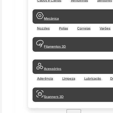
Cabos e Calhas
Ventoinhas
Sensores
Mecânica
Nozzles
Polias
Correias
Varões
Filamentos 3D
Acessórios
Aderência
Limpeza
Lubricação
D
Scanners 3D