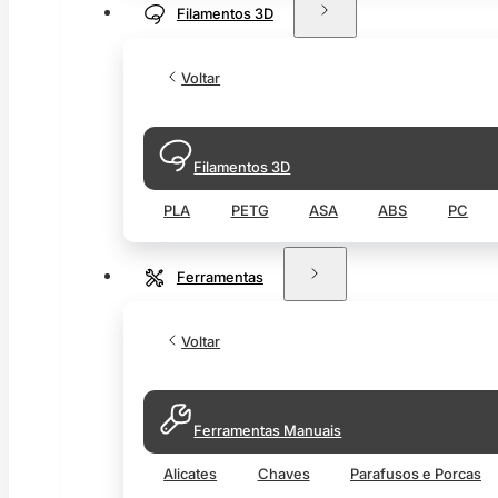
Filamentos 3D
Voltar
Filamentos 3D
PLA
PETG
ASA
ABS
PC
Ferramentas
Voltar
Ferramentas Manuais
Alicates
Chaves
Parafusos e Porcas