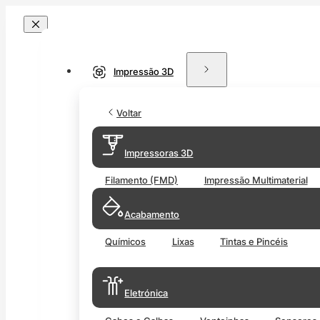
Impressão 3D
Voltar
Impressoras 3D
Filamento (FMD)
Impressão Multimaterial
Acabamento
Químicos
Lixas
Tintas e Pincéis
Eletrónica