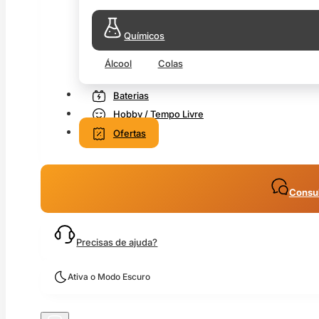
Químicos
Álcool
Colas
Baterias
Hobby / Tempo Livre
Ofertas
Consul
Precisas de ajuda?
Ativa o Modo Escuro