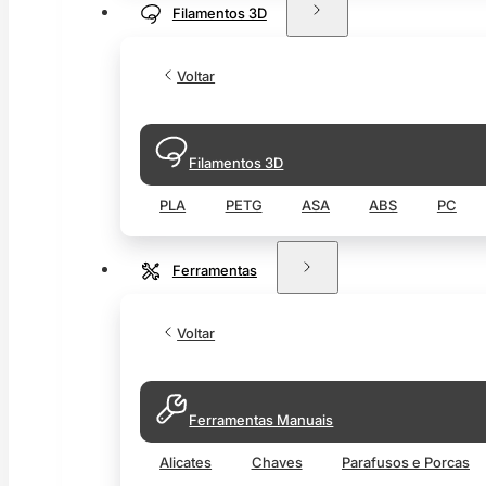
Filamentos 3D
Voltar
Filamentos 3D
PLA
PETG
ASA
ABS
PC
Ferramentas
Voltar
Ferramentas Manuais
Alicates
Chaves
Parafusos e Porcas