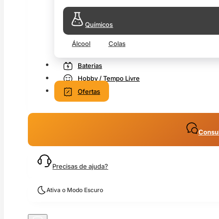
Químicos
Álcool
Colas
Baterias
Hobby / Tempo Livre
Ofertas
Consul
Precisas de ajuda?
Ativa o Modo Escuro