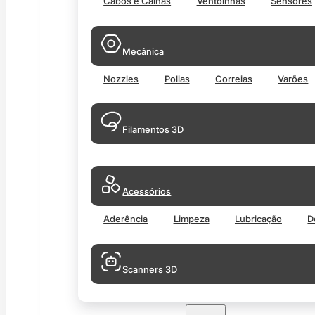
Cabos e Calhas
Ventoinhas
Sensores
Mecânica
Nozzles
Polias
Correias
Varões
Filamentos 3D
Acessórios
Aderência
Limpeza
Lubricação
D
Scanners 3D