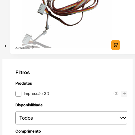
Filtros
Produtos
Produtos
Impressão 3D
(3)
Disponibilidade
Disponibilidade
Disponibilidade
Comprimento