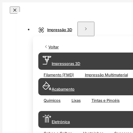
Impressão 3D
Voltar
Impressoras 3D
Filamento (FMD)
Impressão Multimaterial
Acabamento
Químicos
Lixas
Tintas e Pincéis
Eletrónica