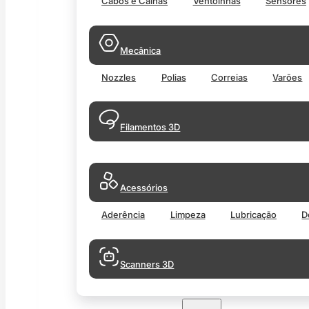
Cabos e Calhas
Ventoinhas
Sensores
Mecânica
Nozzles
Polias
Correias
Varões
Filamentos 3D
Acessórios
Aderência
Limpeza
Lubricação
D
Scanners 3D