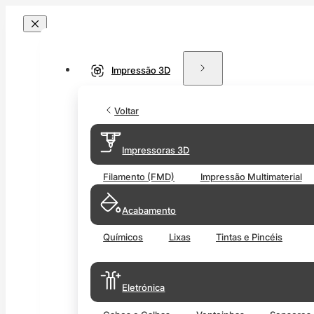
Impressão 3D
Voltar
Impressoras 3D
Filamento (FMD)
Impressão Multimaterial
Acabamento
Químicos
Lixas
Tintas e Pincéis
Eletrónica