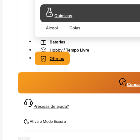
Químicos
Álcool
Colas
Baterias
Hobby / Tempo Livre
Ofertas
Consul
Precisas de ajuda?
Ativa o Modo Escuro