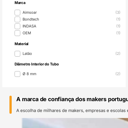
Marca
Marca
Aimsoar
(3)
Bondtech
(1)
INDASA
(1)
OEM
(1)
Material
Material
Latão
(2)
Diâmetro Interior do Tubo
Diâmetro Interior do Tubo
Ø 8 mm
(2)
A marca de confiança dos makers portug
A escolha de milhares de makers, empresas e escolas 