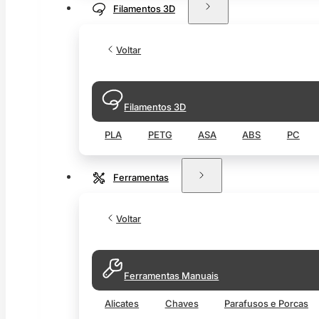
Filamentos 3D
Voltar
Filamentos 3D
PLA
PETG
ASA
ABS
PC
Ferramentas
Voltar
Ferramentas Manuais
Alicates
Chaves
Parafusos e Porcas