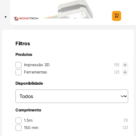
Filtros
Produtos
Produtos
Impressão 3D
(5)
Ferramentas
(2)
Disponibilidade
Disponibilidade
Disponibilidade
Comprimento
Comprimento
1.5m
(1)
150 mm
(2)