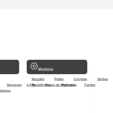
Mecânica
Nozzles
Polias
Correias
Varões
Sensores
e Kits
Resistências
Bases de Impressão
Motores
Fontes
istores