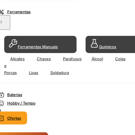
Ferramentas
Ferramentas Manuais
Químicos
Alicates
Chaves
Parafusos
Álcool
Colas
e
Porcas
Lixas
Soldadura
Baterias
Hobby / Tempo
e
Ofertas