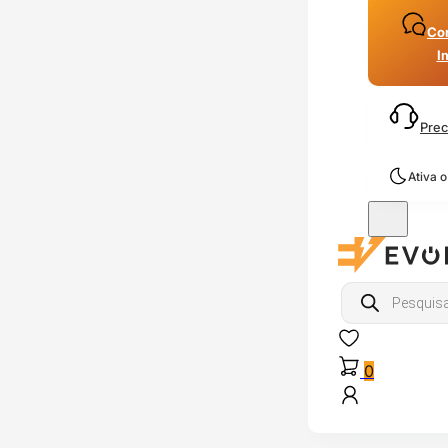
Con
I
Prec
Ativa 
Products
search
0