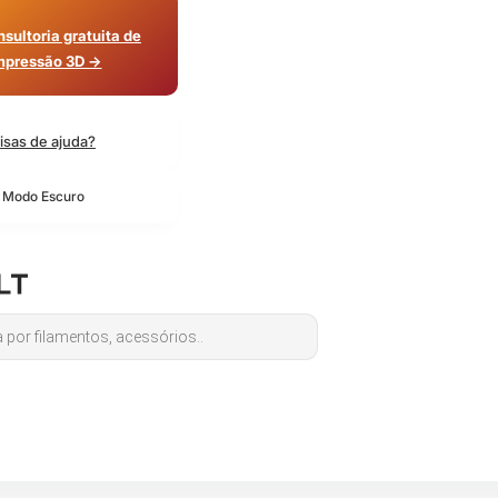
sultoria gratuita de
mpressão 3D →
isas de ajuda?
o Modo Escuro