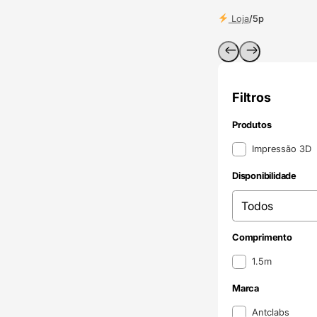
Loja
/
5p
Filtros
Produtos
Produtos
Impressão 3D
Disponibilidade
Disponibilidade
Disponibilidade
Comprimento
Comprimento
1.5m
Marca
Marca
Antclabs