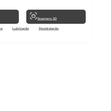
Scanners 3D
za
Lubricação
Desidratação