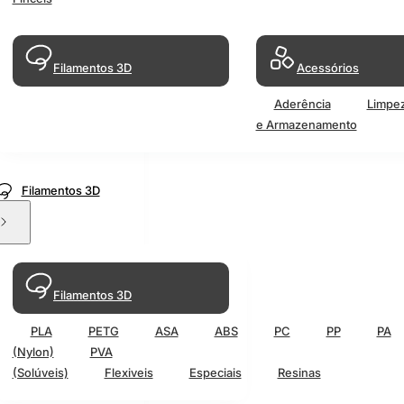
Filamentos 3D
Acessórios
Aderência
Limpe
e Armazenamento
Filamentos 3D
Filamentos 3D
PLA
PETG
ASA
ABS
PC
PP
PA
(Nylon)
PVA
(Solúveis)
Flexiveis
Especiais
Resinas