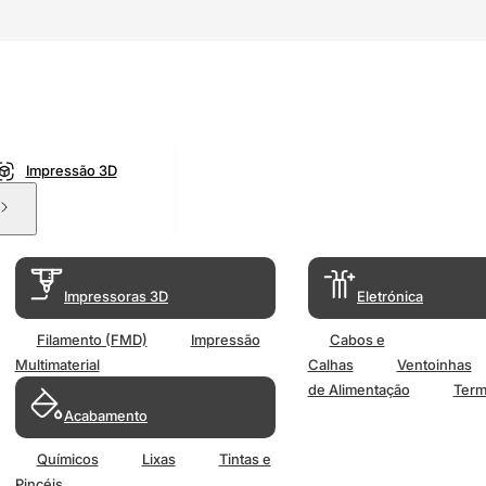
Impressão 3D
Impressoras 3D
Eletrónica
Filamento (FMD)
Impressão
Cabos e
Multimaterial
Calhas
Ventoinhas
de Alimentação
Term
Acabamento
Químicos
Lixas
Tintas e
Pincéis