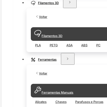
Filamentos 3D
Voltar
Filamentos 3D
PLA
PETG
ASA
ABS
PC
Ferramentas
Voltar
Ferramentas Manuais
Alicates
Chaves
Parafusos e Porcas