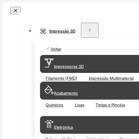
Impressão 3D
Voltar
Impressoras 3D
Filamento (FMD)
Impressão Multimaterial
Acabamento
Químicos
Lixas
Tintas e Pincéis
Eletrónica