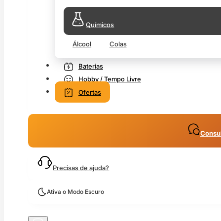
Químicos
Álcool
Colas
Baterias
Hobby / Tempo Livre
Ofertas
Consul
Precisas de ajuda?
Ativa o Modo Escuro