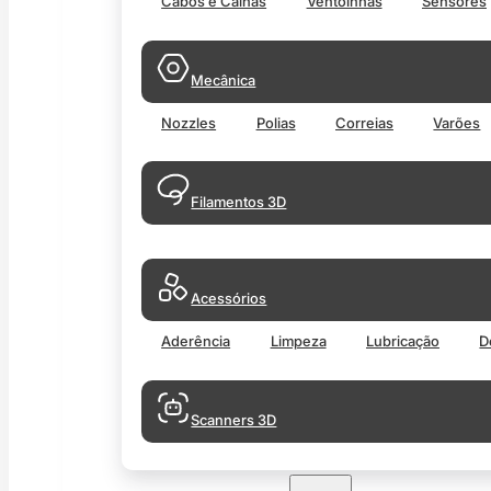
Cabos e Calhas
Ventoinhas
Sensores
Mecânica
Nozzles
Polias
Correias
Varões
Filamentos 3D
Acessórios
Aderência
Limpeza
Lubricação
D
Scanners 3D