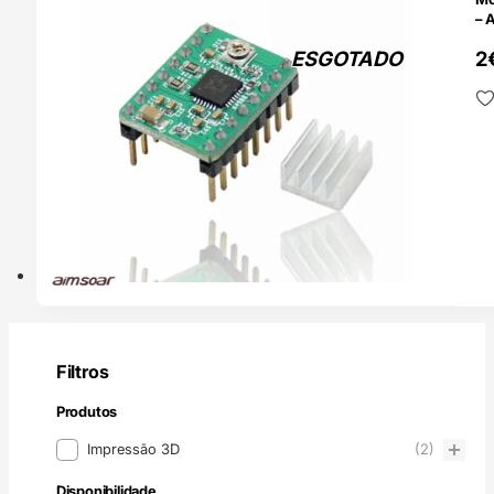
– 
ESGOTADO
2
Filtros
Produtos
Produtos
Impressão 3D
(2)
Disponibilidade