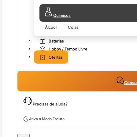
Químicos
Álcool
Colas
Baterias
Hobby / Tempo Livre
Ofertas
Consul
Precisas de ajuda?
Ativa o Modo Escuro