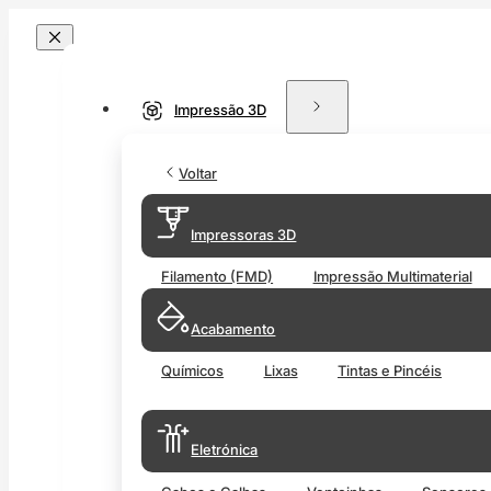
Impressão 3D
Voltar
Impressoras 3D
Filamento (FMD)
Impressão Multimaterial
Acabamento
Químicos
Lixas
Tintas e Pincéis
Eletrónica