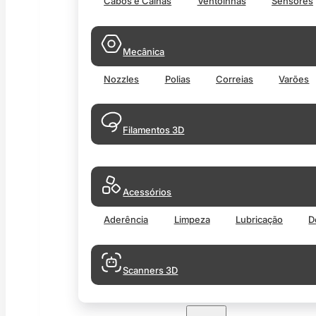
Cabos e Calhas
Ventoinhas
Sensores
Mecânica
Nozzles
Polias
Correias
Varões
Filamentos 3D
Acessórios
Aderência
Limpeza
Lubricação
D
Scanners 3D