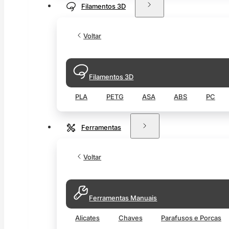
Filamentos 3D
Voltar
Filamentos 3D
PLA
PETG
ASA
ABS
PC
Ferramentas
Voltar
Ferramentas Manuais
Alicates
Chaves
Parafusos e Porcas