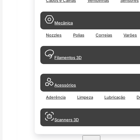
Cabos e Calhas
Ventoinhas
Sensores
Mecânica
Nozzles
Polias
Correias
Varões
Filamentos 3D
Acessórios
Aderência
Limpeza
Lubricação
D
Scanners 3D