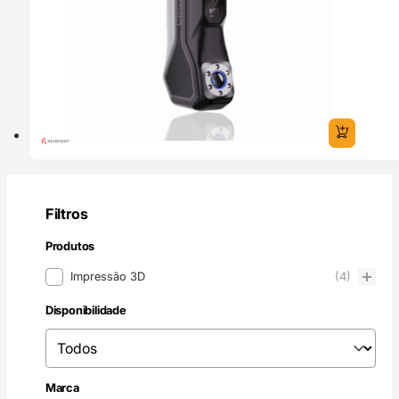
Filtros
Produtos
Produtos
Impressão 3D
(4)
Disponibilidade
Disponibilidade
Disponibilidade
Marca