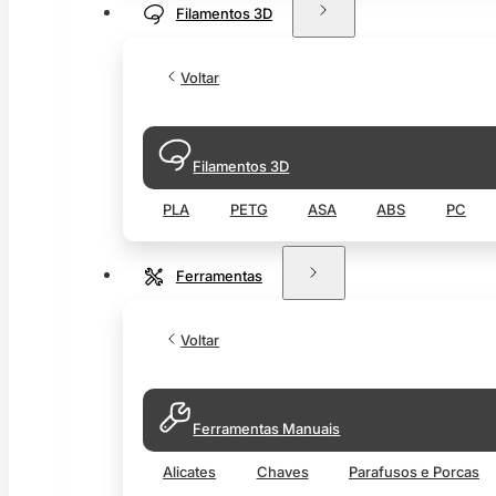
Filamentos 3D
Voltar
Filamentos 3D
PLA
PETG
ASA
ABS
PC
Ferramentas
Voltar
Ferramentas Manuais
Alicates
Chaves
Parafusos e Porcas