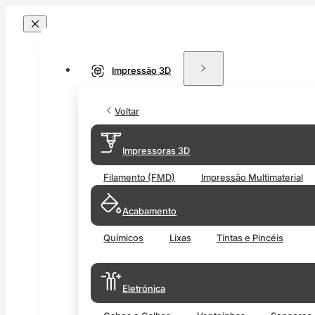
Impressão 3D
Voltar
Impressoras 3D
Filamento (FMD)
Impressão Multimaterial
Acabamento
Químicos
Lixas
Tintas e Pincéis
Eletrónica