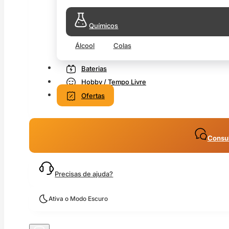
Químicos
Álcool
Colas
Baterias
Hobby / Tempo Livre
Ofertas
Consul
Precisas de ajuda?
Ativa o Modo Escuro