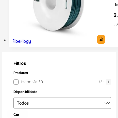
de
2
Filtros
Produtos
Produtos
Impressão 3D
(3)
Disponibilidade
Disponibilidade
Disponibilidade
Verde
(3)
Cor