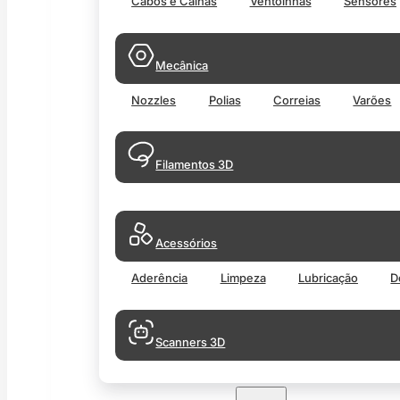
Cabos e Calhas
Ventoinhas
Sensores
Mecânica
Nozzles
Polias
Correias
Varões
Filamentos 3D
Acessórios
Aderência
Limpeza
Lubricação
D
Scanners 3D