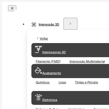
Impressão 3D
Voltar
Impressoras 3D
Filamento (FMD)
Impressão Multimaterial
Acabamento
Químicos
Lixas
Tintas e Pincéis
Eletrónica