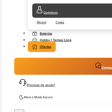
Químicos
Álcool
Colas
Baterias
Hobby / Tempo Livre
Ofertas
Consul
Precisas de ajuda?
Ativa o Modo Escuro