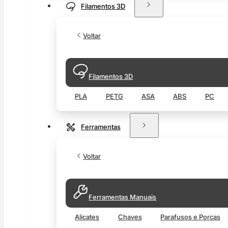
Filamentos 3D
Voltar
Filamentos 3D
PLA
PETG
ASA
ABS
PC
Ferramentas
Voltar
Ferramentas Manuais
Alicates
Chaves
Parafusos e Porcas