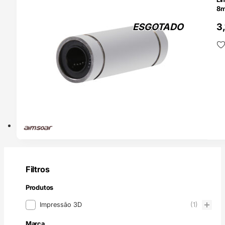
8m
A
ESGOTADO
3
Filtros
Produtos
Produtos
Impressão 3D
(1)
Marca