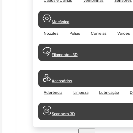
Cabos e Calhas
Ventoinhas
Sensores
Mecânica
Nozzles
Polias
Correias
Varões
Filamentos 3D
Acessórios
Aderência
Limpeza
Lubricação
D
Scanners 3D