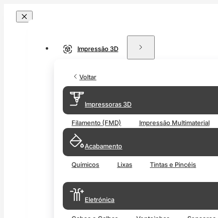
Impressão 3D
Voltar
Impressoras 3D
Filamento (FMD)
Impressão Multimaterial
Acabamento
Químicos
Lixas
Tintas e Pincéis
Eletrónica