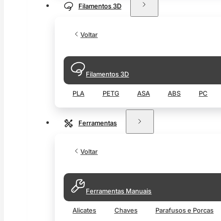
Filamentos 3D
Voltar
Filamentos 3D
PLA
PETG
ASA
ABS
PC
Ferramentas
Voltar
Ferramentas Manuais
Alicates
Chaves
Parafusos e Porcas