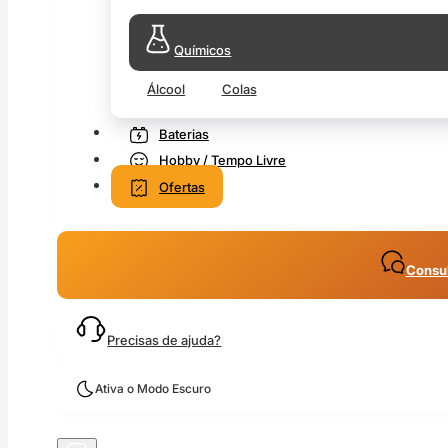
Químicos
Álcool
Colas
Baterias
Hobby / Tempo Livre
Ofertas
Consul
Precisas de ajuda?
Ativa o Modo Escuro