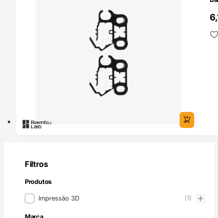
6
Filtros
Produtos
Produtos
Impressão 3D
(1)
Marca