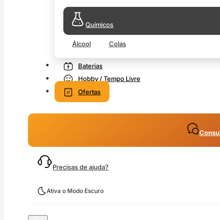
Químicos
Álcool
Colas
Baterias
Hobby / Tempo Livre
Ofertas
Consul
Precisas de ajuda?
Ativa o Modo Escuro