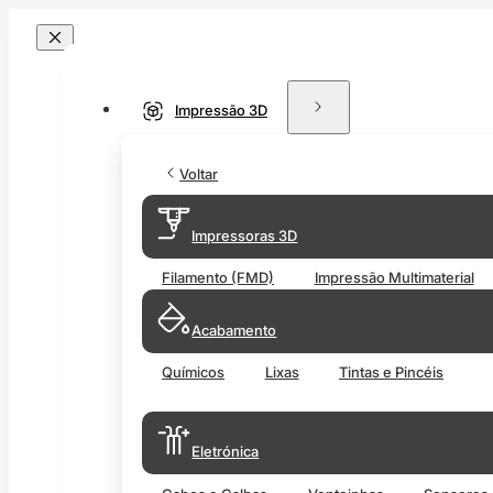
Impressão 3D
Voltar
Impressoras 3D
Filamento (FMD)
Impressão Multimaterial
Acabamento
Químicos
Lixas
Tintas e Pincéis
Eletrónica