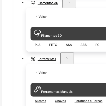
Filamentos 3D
Voltar
Filamentos 3D
PLA
PETG
ASA
ABS
PC
Ferramentas
Voltar
Ferramentas Manuais
Alicates
Chaves
Parafusos e Porcas