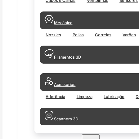
Cabos e Calhas
Ventoinhas
Sensores
Mecânica
Nozzles
Polias
Correias
Varões
Filamentos 3D
Acessórios
Aderência
Limpeza
Lubricação
D
Scanners 3D