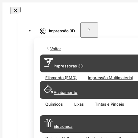
Impressão 3D
Voltar
Impressoras 3D
Filamento (FMD)
Impressão Multimaterial
Acabamento
Químicos
Lixas
Tintas e Pincéis
Eletrónica