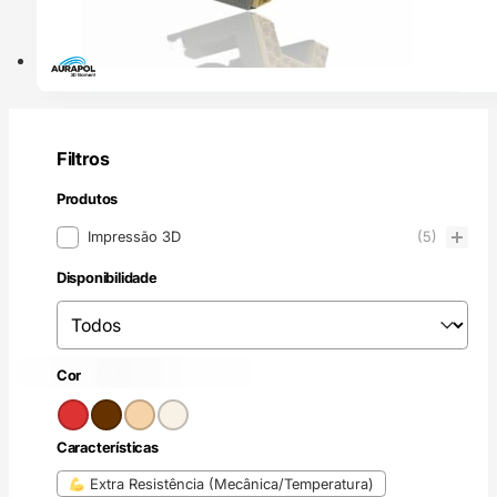
Filtros
Produtos
Produtos
Impressão 3D
(5)
Disponibilidade
Disponibilidade
Disponibilidade
Vermelho
Castanho
(2)
Incolor / Natural
Bege
(1)
(4)
(1)
Cor
Cor
Características
Características
Extra Resistência (Mecânica/Temperatura)