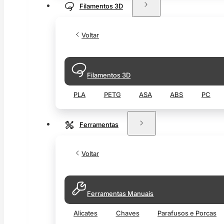
Filamentos 3D
Voltar
Filamentos 3D
PLA
PETG
ASA
ABS
PC
Ferramentas
Voltar
Ferramentas Manuais
Alicates
Chaves
Parafusos e Porcas