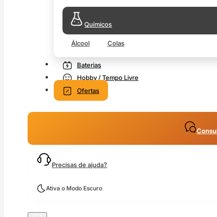
Químicos
Álcool
Colas
Baterias
Hobby / Tempo Livre
Ofertas
Consul
Precisas de ajuda?
Ativa o Modo Escuro