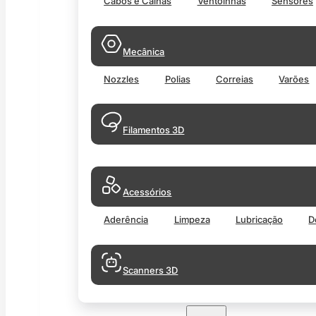
Cabos e Calhas
Ventoinhas
Sensores
Mecânica
Nozzles
Polias
Correias
Varões
Filamentos 3D
Acessórios
Aderência
Limpeza
Lubricação
D
Scanners 3D