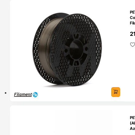
O 24H
PE
Co
Fi
2
ENDAS
PE
4H
(A
Az