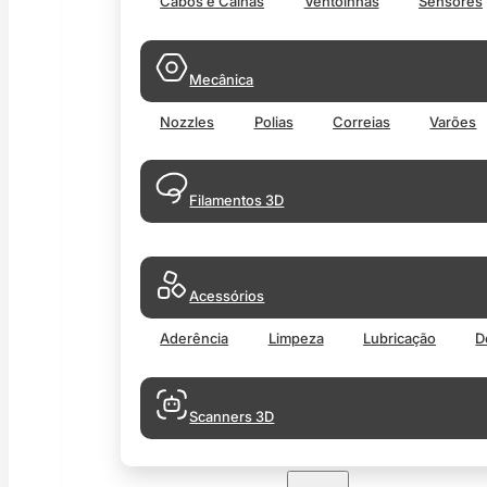
Cabos e Calhas
Ventoinhas
Sensores
Mecânica
Nozzles
Polias
Correias
Varões
Filamentos 3D
Acessórios
Aderência
Limpeza
Lubricação
D
Scanners 3D