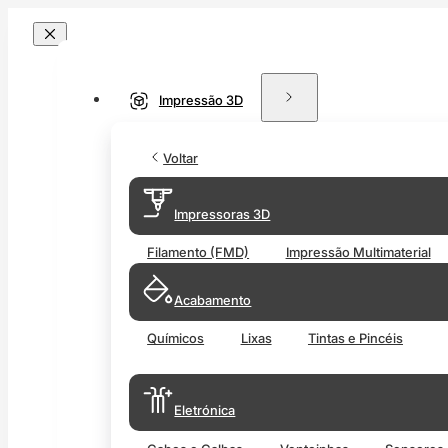
Impressão 3D
Voltar
Impressoras 3D
Filamento (FMD)
Impressão Multimaterial
Acabamento
Químicos
Lixas
Tintas e Pincéis
Eletrónica