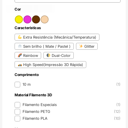
Amarelo
Rosa
Castanho
(1)
(2)
Bege
(20)
(6)
Cor
Cor
Características
Características
Extra Resistência (Mecânica/Temperatura)
Sem brilho ( Mate / Pastel )
Glitter
Rainbow
Dual-Color
High Speed(Impressão 3D Rápida)
Comprimento
Comprimento
10 m
(1)
Material Filamento 3D
Material Filamento 3D
Filamento Especiais
(1)
Filamento PETG
(12)
Filamento PLA
(10)