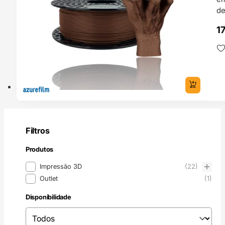
de
1
Filtros
Produtos
Produtos
Impressão 3D
(22)
Outlet
(1)
Disponibilidade
Disponibilidade
Disponibilidade