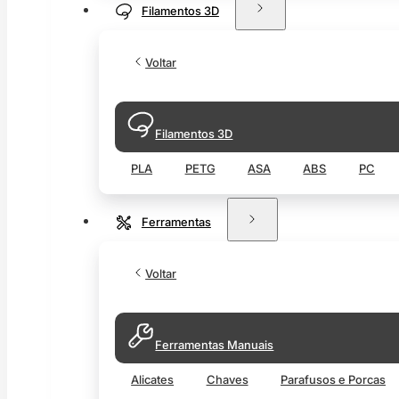
Filamentos 3D
Voltar
Filamentos 3D
PLA
PETG
ASA
ABS
PC
Ferramentas
Voltar
Ferramentas Manuais
Alicates
Chaves
Parafusos e Porcas