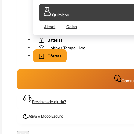
Químicos
Álcool
Colas
Baterias
Hobby / Tempo Livre
Ofertas
Consul
Precisas de ajuda?
Ativa o Modo Escuro