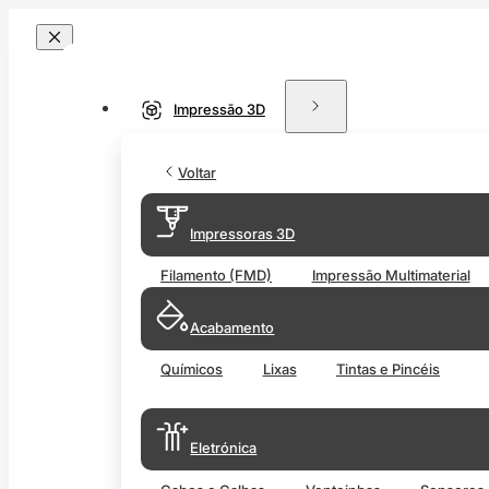
Impressão 3D
Voltar
Impressoras 3D
Filamento (FMD)
Impressão Multimaterial
Acabamento
Químicos
Lixas
Tintas e Pincéis
Eletrónica