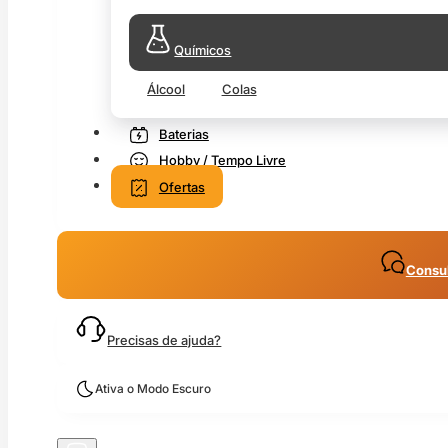
Químicos
Álcool
Colas
Baterias
Hobby / Tempo Livre
Ofertas
Consul
Precisas de ajuda?
Ativa o Modo Escuro