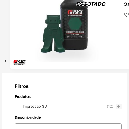
ESGOTADO
2
Da
F
Filtros
Produtos
Produtos
Impressão 3D
(12)
Disponibilidade
Disponibilidade
Disponibilidade