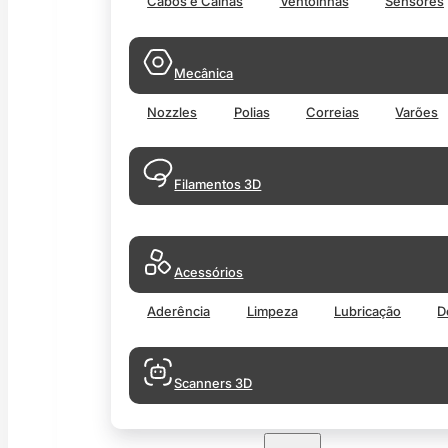
Cabos e Calhas
Ventoinhas
Sensores
Mecânica
Nozzles
Polias
Correias
Varões
Filamentos 3D
Acessórios
Aderência
Limpeza
Lubricação
D
Scanners 3D