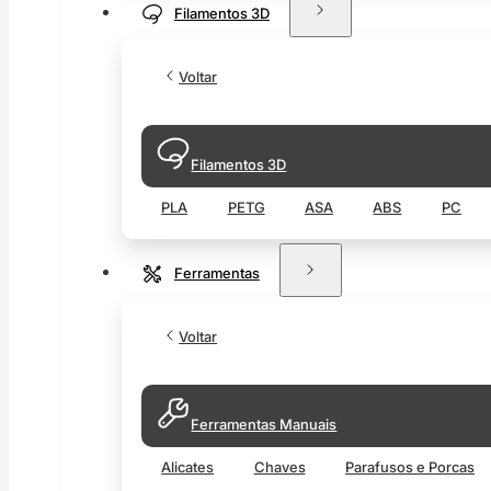
Filamentos 3D
Voltar
Filamentos 3D
PLA
PETG
ASA
ABS
PC
Ferramentas
Voltar
Ferramentas Manuais
Alicates
Chaves
Parafusos e Porcas