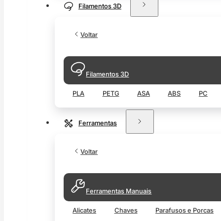
Filamentos 3D
Voltar
Filamentos 3D
PLA
PETG
ASA
ABS
PC
Ferramentas
Voltar
Ferramentas Manuais
Alicates
Chaves
Parafusos e Porcas