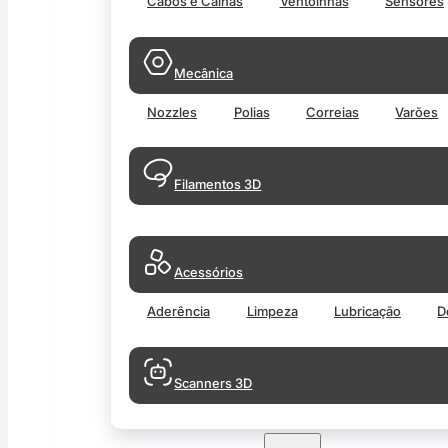
Cabos e Calhas
Ventoinhas
Sensores
Mecânica
Nozzles
Polias
Correias
Varões
Filamentos 3D
Acessórios
Aderência
Limpeza
Lubricação
D
Scanners 3D