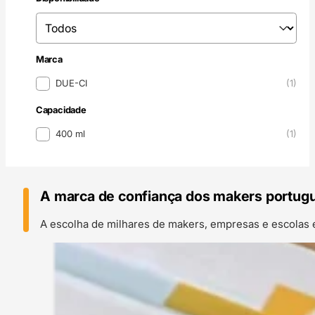
Disponibilidade
Disponibilidade
Marca
Marca
DUE-CI
(1)
Capacidade
Capacidade
400 ml
(1)
A marca de confiança dos makers portug
A escolha de milhares de makers, empresas e escolas 