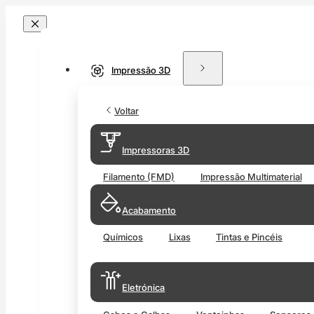
Impressão 3D
Voltar
Impressoras 3D
Filamento (FMD)
Impressão Multimaterial
Acabamento
Químicos
Lixas
Tintas e Pincéis
Eletrónica