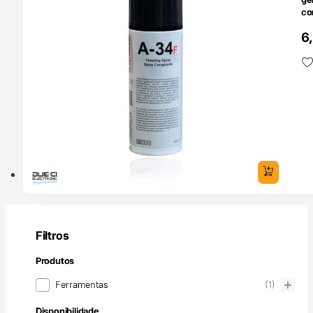
co
Du
6
Filtros
Produtos
Produtos
Ferramentas
(1)
Disponibilidade