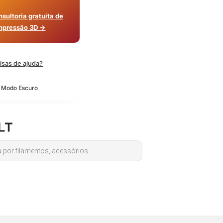
sultoria gratuita de
mpressão 3D →
isas de ajuda?
o Modo Escuro