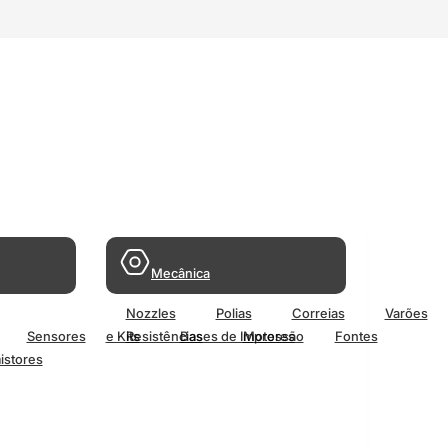
Mecânica
Nozzles
Polias
Correias
Varões
Sensores
e Kits
Resistências
Bases de Impressão
Motores
Fontes
istores