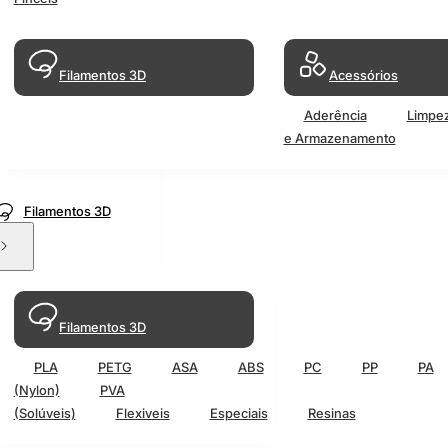
Filamentos 3D
Acessórios
Aderência
Limpe
e Armazenamento
Filamentos 3D
Filamentos 3D
PLA
PETG
ASA
ABS
PC
PP
PA
(Nylon)
PVA
(Solúveis)
Flexiveis
Especiais
Resinas