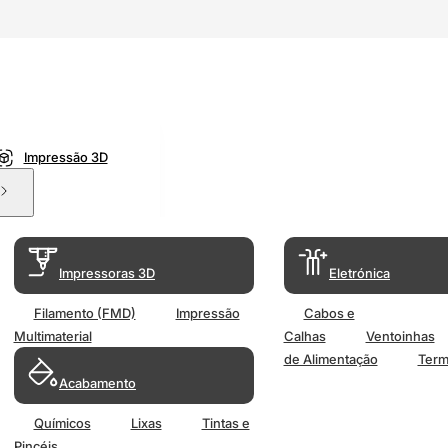
Impressão 3D
Impressoras 3D
Eletrónica
Filamento (FMD)
Impressão
Cabos e
Multimaterial
Calhas
Ventoinhas
de Alimentação
Term
Acabamento
Químicos
Lixas
Tintas e
Pincéis