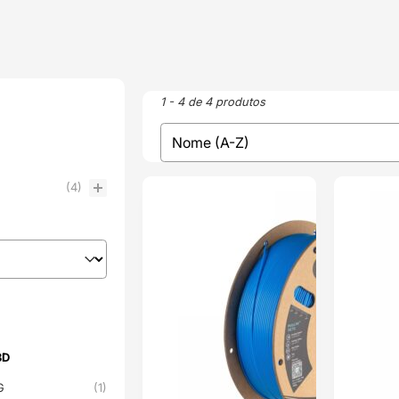
1 - 4 de 4 produtos
sort
Sort content
(4)
ENVIO 24H
ENVIO 24H
3D
3D
TG
(1)