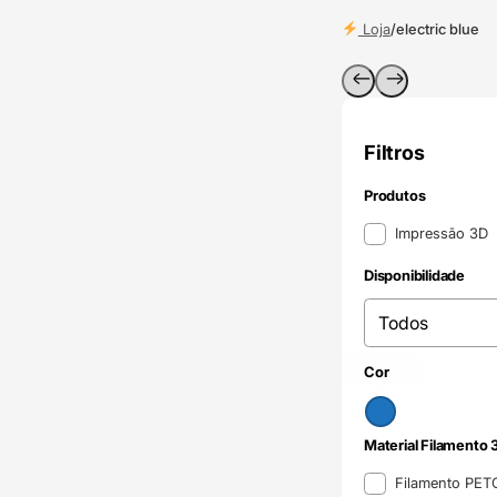
Loja
/
electric blue
Filtros
Produtos
Produtos
Impressão 3D
Disponibilidade
Disponibilidade
Disponibilidade
Azul
(4)
Cor
Cor
Material Filamento 
Material Filamento 
Filamento PE