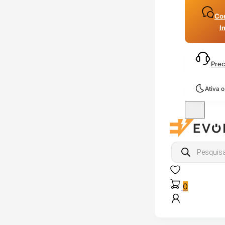
Con
I
Prec
Ativa 
Products
search
0