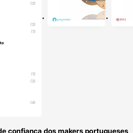
U
(3)
(3)
(1)
to
nto
(1)
(3)
(4)
de confiança dos makers portugueses