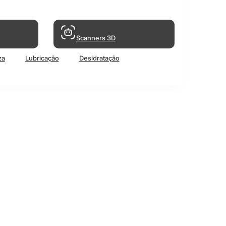
Scanners 3D
za
Lubricação
Desidratação