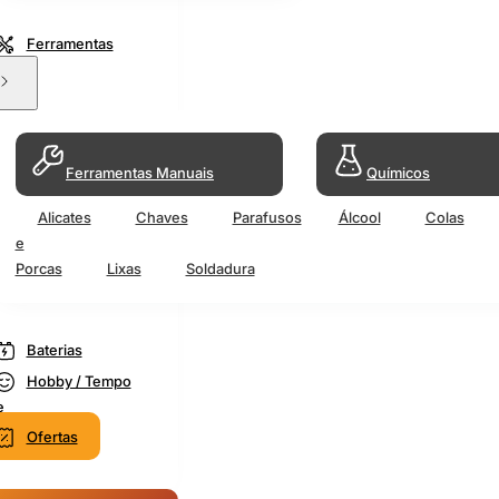
Ferramentas
Ferramentas Manuais
Químicos
Alicates
Chaves
Parafusos
Álcool
Colas
e
Porcas
Lixas
Soldadura
Baterias
Hobby / Tempo
e
Ofertas