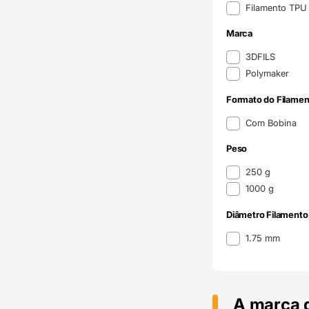
Filamento TP
Marca
Marca
3DFILS
Polymaker
Formato do Filamen
Formato do Filame
Com Bobina
Peso
Peso
250 g
1000 g
Diâmetro Filamento
Diâmetro Filamento
1.75 mm
A marca 