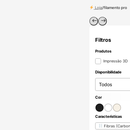
Loja
/
filamento pro
Filtros
Produtos
Produtos
Impressão 3D
Disponibilidade
Disponibilidade
Disponibilidade
Preto
Branco
Incolor / Natural
(1)
(1)
Cor
Cor
Características
Características
Fibras (Carbon