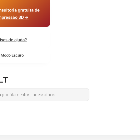
sultoria gratuita de
mpressão 3D →
isas de ajuda?
o Modo Escuro