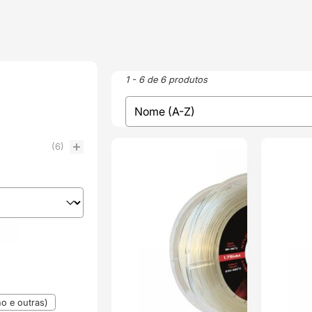
1 - 6 de 6 produtos
sort
Sort content
(6)
ENVIO 24H
ENVIO 24H
(4)
o e outras)