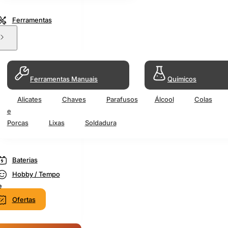
Ferramentas
Ferramentas Manuais
Químicos
Alicates
Chaves
Parafusos
Álcool
Colas
e
Porcas
Lixas
Soldadura
Baterias
Hobby / Tempo
e
Ofertas