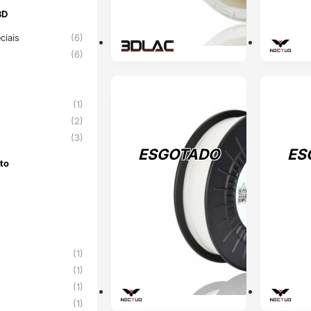
3D
3D
ciais
(6)
(6)
ESGOTADO
ESGOTADO
(1)
(2)
(3)
ESGOTADO
ES
to
nto
(1)
(1)
(1)
(1)