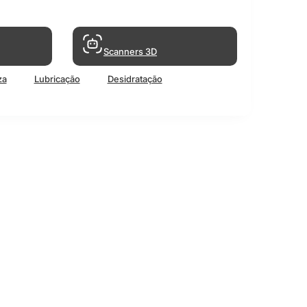
Scanners 3D
za
Lubricação
Desidratação