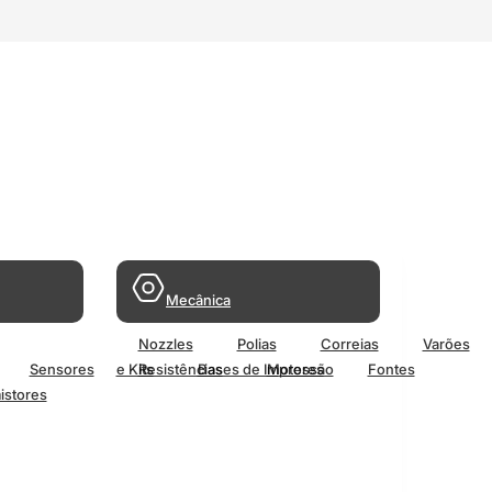
Mecânica
Nozzles
Polias
Correias
Varões
Sensores
e Kits
Resistências
Bases de Impressão
Motores
Fontes
istores