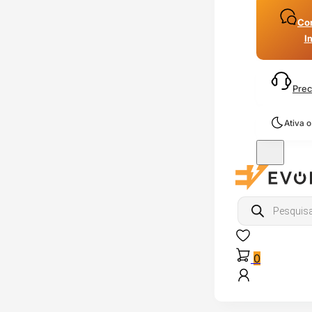
Con
I
Prec
Ativa 
Products
search
0