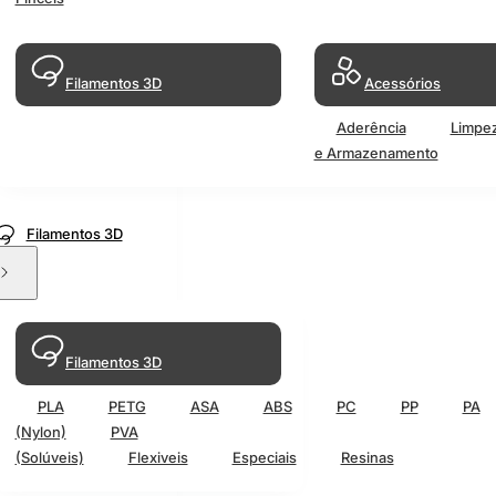
Filamentos 3D
Acessórios
Aderência
Limpe
e Armazenamento
Filamentos 3D
Filamentos 3D
PLA
PETG
ASA
ABS
PC
PP
PA
(Nylon)
PVA
(Solúveis)
Flexiveis
Especiais
Resinas