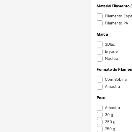
Material Filamento 
Material Filamento 
Filamento Espe
Filamento PA
Marca
Marca
3Dlac
Eryone
Noctuo
Formato do Filamen
Formato do Filame
Com Bobina
Amostra
Peso
Peso
Amostra
30 g
250 g
750 g