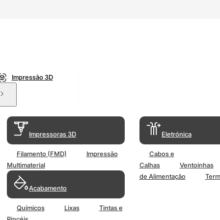
Impressão 3D
Impressoras 3D
Eletrónica
Filamento (FMD)
Impressão
Cabos e
Multimaterial
Calhas
Ventoinhas
de Alimentação
Term
Acabamento
Químicos
Lixas
Tintas e
Pincéis