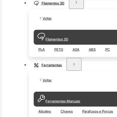
Filamentos 3D
Voltar
Filamentos 3D
PLA
PETG
ASA
ABS
PC
Ferramentas
Voltar
Ferramentas Manuais
Alicates
Chaves
Parafusos e Porcas