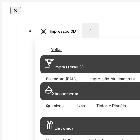
Impressão 3D
Voltar
Impressoras 3D
Filamento (FMD)
Impressão Multimaterial
Acabamento
Químicos
Lixas
Tintas e Pincéis
Eletrónica