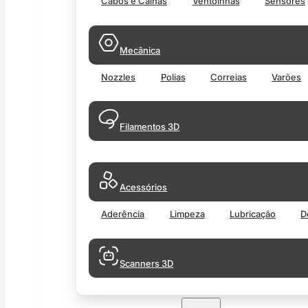
Cabos e Calhas
Ventoinhas
Sensores
Mecânica
Nozzles
Polias
Correias
Varões
Filamentos 3D
Acessórios
Aderência
Limpeza
Lubricação
D
Scanners 3D