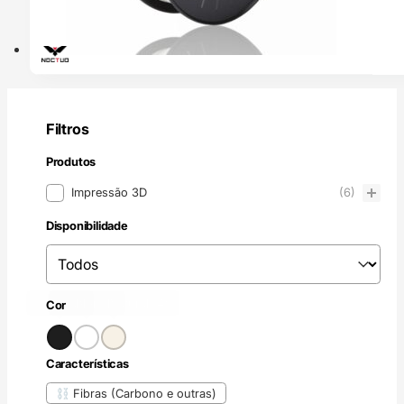
Filtros
Produtos
Produtos
Impressão 3D
(6)
Disponibilidade
Disponibilidade
Disponibilidade
Preto
Branco
Incolor / Natural
(1)
(1)
(4)
Cor
Cor
Características
Características
Fibras (Carbono e outras)