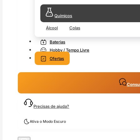
Químicos
Álcool
Colas
Baterias
Hobby / Tempo Livre
Ofertas
Consul
Precisas de ajuda?
Ativa o Modo Escuro