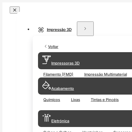
Impressão 3D
Voltar
Impressoras 3D
Filamento (FMD)
Impressão Multimaterial
Acabamento
Químicos
Lixas
Tintas e Pincéis
Eletrónica