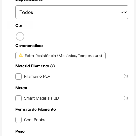
Disponibilidade
Disponibilidade
Branco
(1)
Cor
Cor
Características
Características
Extra Resistência (Mecânica/Temperatura)
Material Filamento 3D
Material Filamento 3D
Filamento PLA
(1)
Marca
Marca
Smart Materials 3D
(1)
Formato do Filamento
Formato do Filamento
Com Bobina
Peso