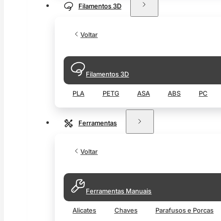
Filamentos 3D
Voltar
Filamentos 3D
PLA
PETG
ASA
ABS
PC
Ferramentas
Voltar
Ferramentas Manuais
Alicates
Chaves
Parafusos e Porcas