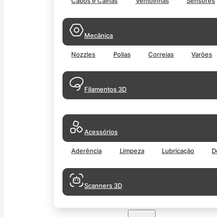
Cabos e Calhas
Ventoinhas
Sensores
Mecânica
Nozzles
Polias
Correias
Varões
Filamentos 3D
Acessórios
Aderência
Limpeza
Lubricação
D
Scanners 3D