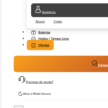
Químicos
Álcool
Colas
Baterias
Hobby / Tempo Livre
Ofertas
Consul
Precisas de ajuda?
Ativa o Modo Escuro