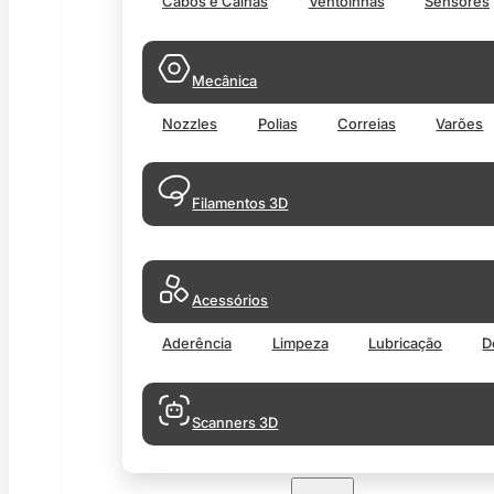
Cabos e Calhas
Ventoinhas
Sensores
Mecânica
Nozzles
Polias
Correias
Varões
Filamentos 3D
Acessórios
Aderência
Limpeza
Lubricação
D
Scanners 3D