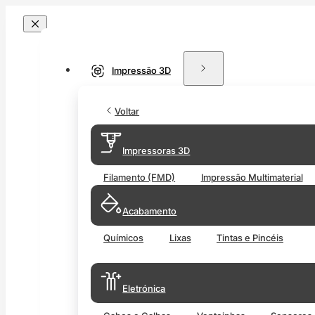
Impressão 3D
Voltar
Impressoras 3D
Filamento (FMD)
Impressão Multimaterial
Acabamento
Químicos
Lixas
Tintas e Pincéis
Eletrónica