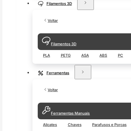
Filamentos 3D
Voltar
Filamentos 3D
PLA
PETG
ASA
ABS
PC
Ferramentas
Voltar
Ferramentas Manuais
Alicates
Chaves
Parafusos e Porcas