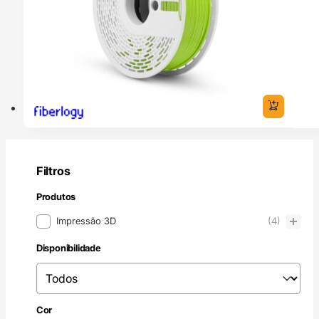
Filtros
Produtos
Produtos
Impressão 3D
(4)
Disponibilidade
Disponibilidade
Disponibilidade
Verde
(4)
Cor