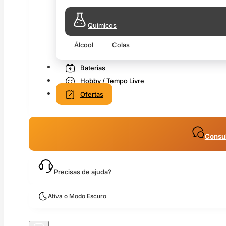
Químicos
Álcool
Colas
Baterias
Hobby / Tempo Livre
Ofertas
Consul
Precisas de ajuda?
Ativa o Modo Escuro