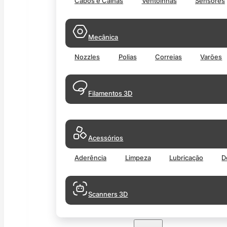
Cabos e Calhas
Ventoinhas
Sensores
Mecânica
Nozzles
Polias
Correias
Varões
Filamentos 3D
Acessórios
Aderência
Limpeza
Lubricação
D
Scanners 3D