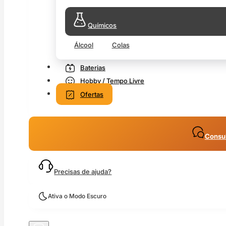
Químicos
Álcool
Colas
Baterias
Hobby / Tempo Livre
Ofertas
Consul
Precisas de ajuda?
Ativa o Modo Escuro