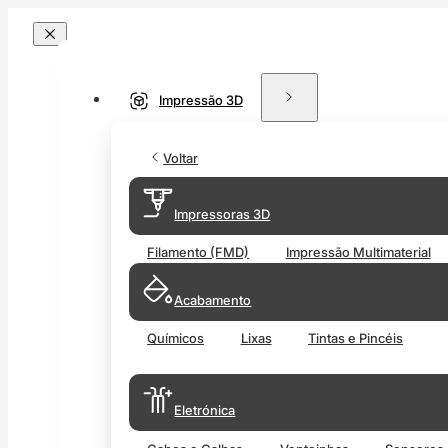
Impressão 3D
Voltar
Impressoras 3D
Filamento (FMD)
Impressão Multimaterial
Acabamento
Químicos
Lixas
Tintas e Pincéis
Eletrónica