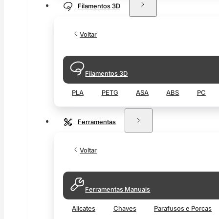
Filamentos 3D
Voltar
Filamentos 3D
PLA
PETG
ASA
ABS
PC
Ferramentas
Voltar
Ferramentas Manuais
Alicates
Chaves
Parafusos e Porcas