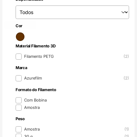
Disponibilidade
Disponibilidade
Castanho
(2)
Cor
Cor
Material Filamento 3D
Material Filamento 3D
Filamento PETG
(2)
Marca
Marca
Azurefilm
(2)
Formato do Filamento
Formato do Filamento
Com Bobina
Amostra
Peso
Peso
Amostra
(1)
30 g
(1)