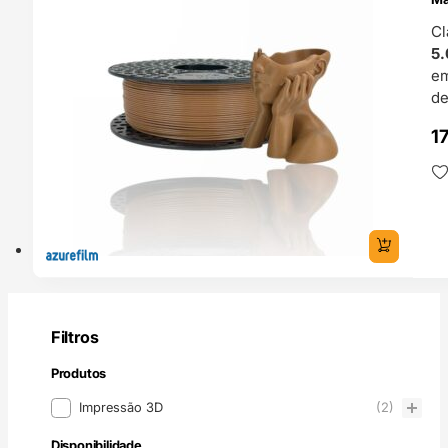
Cl
5.
e
de
1
Filtros
Produtos
Produtos
Impressão 3D
(2)
Disponibilidade