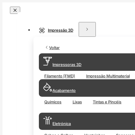
Impressão 3D
Voltar
Impressoras 3D
Filamento (FMD)
Impressão Multimaterial
Acabamento
Químicos
Lixas
Tintas e Pincéis
Eletrónica