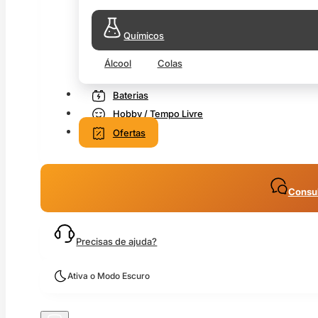
Químicos
Álcool
Colas
Baterias
Hobby / Tempo Livre
Ofertas
Consul
Precisas de ajuda?
Ativa o Modo Escuro