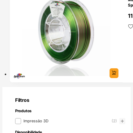
Sp
1
Filtros
Produtos
Produtos
Impressão 3D
(2)
Disponibilidade