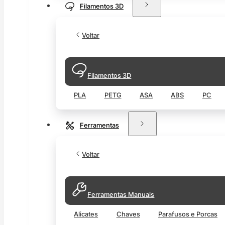
Filamentos 3D
Voltar
Filamentos 3D
PLA
PETG
ASA
ABS
PC
Ferramentas
Voltar
Ferramentas Manuais
Alicates
Chaves
Parafusos e Porcas