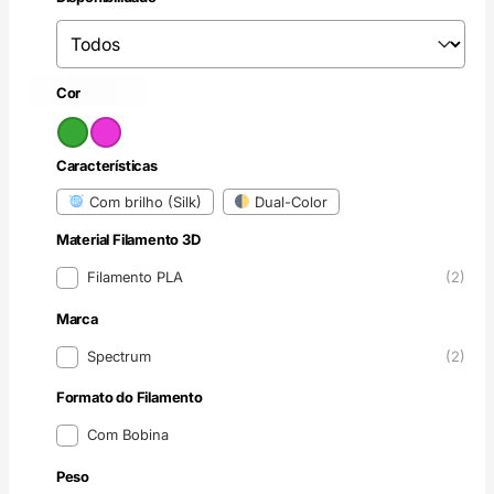
Disponibilidade
Disponibilidade
Verde
Rosa
(2)
(2)
Cor
Cor
Características
Características
Com brilho (Silk)
Dual-Color
Material Filamento 3D
Material Filamento 3D
Filamento PLA
(2)
Marca
Marca
Spectrum
(2)
Formato do Filamento
Formato do Filamento
Com Bobina
Peso