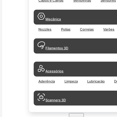
Cabos e Calhas
Ventoinhas
Sensores
Mecânica
Nozzles
Polias
Correias
Varões
Filamentos 3D
Acessórios
Aderência
Limpeza
Lubricação
D
Scanners 3D