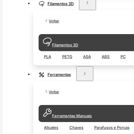
Filamentos 3D
Voltar
Filamentos 3D
PLA
PETG
ASA
ABS
PC
Ferramentas
Voltar
Ferramentas Manuais
Alicates
Chaves
Parafusos e Porcas