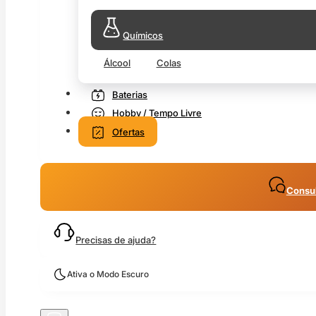
Químicos
Álcool
Colas
Baterias
Hobby / Tempo Livre
Ofertas
Consul
Precisas de ajuda?
Ativa o Modo Escuro