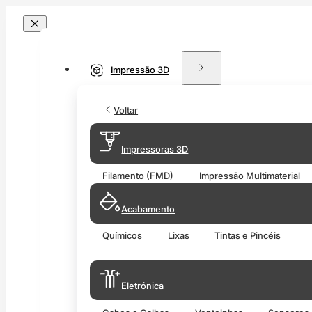
Impressão 3D
Voltar
Impressoras 3D
Filamento (FMD)
Impressão Multimaterial
Acabamento
Químicos
Lixas
Tintas e Pincéis
Eletrónica