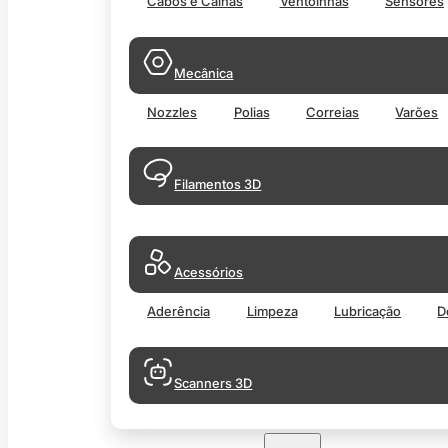
Cabos e Calhas
Ventoinhas
Sensores
Mecânica
Nozzles
Polias
Correias
Varões
Filamentos 3D
Acessórios
Aderência
Limpeza
Lubricação
D
Scanners 3D