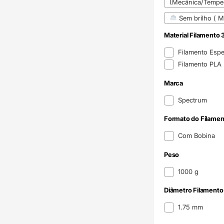
(Mecânica/Temper
Sem brilho ( Ma
Material Filamento 
Material Filamento 
Filamento Espe
Filamento PLA
Marca
Marca
Spectrum
Formato do Filamen
Formato do Filame
Com Bobina
Peso
Peso
1000 g
Diâmetro Filamento
Diâmetro Filamento
1.75 mm