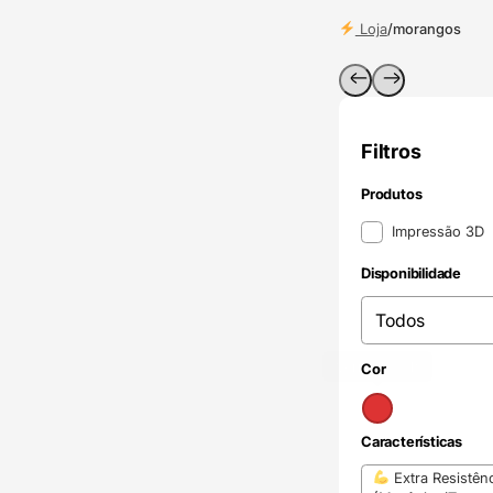
Loja
/
morangos
Filtros
Produtos
Produtos
Impressão 3D
Disponibilidade
Disponibilidade
Disponibilidade
Vermelho
(1)
Cor
Cor
Características
Características
Extra Resistên