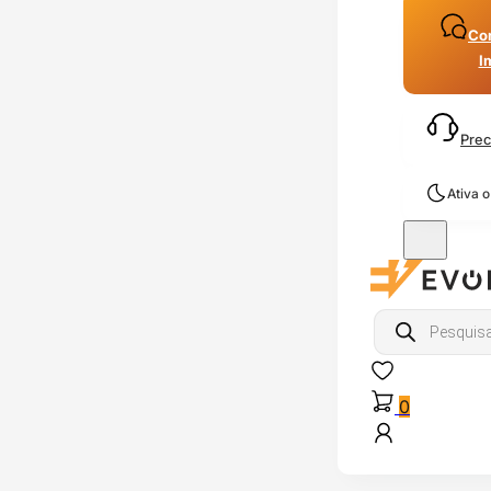
Con
I
Prec
Ativa 
Products
search
0