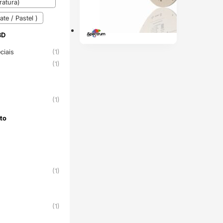
atura)
te / Pastel )
3D
3D
ciais
(1)
(1)
(1)
to
nto
(1)
(1)