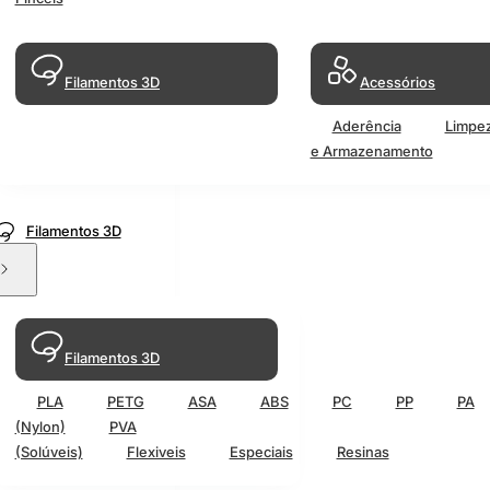
Filamentos 3D
Acessórios
Aderência
Limpe
e Armazenamento
Filamentos 3D
Filamentos 3D
PLA
PETG
ASA
ABS
PC
PP
PA
(Nylon)
PVA
(Solúveis)
Flexiveis
Especiais
Resinas