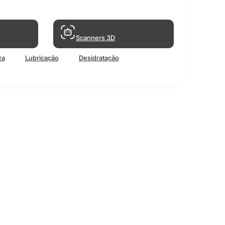
Scanners 3D
za
Lubricação
Desidratação