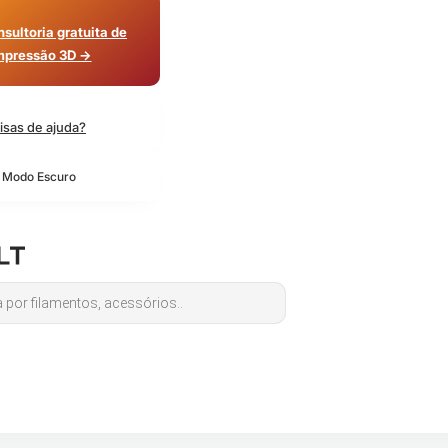
sultoria gratuita de
mpressão 3D →
isas de ajuda?
o Modo Escuro