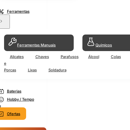
Ferramentas
Ferramentas Manuais
Químicos
Alicates
Chaves
Parafusos
Álcool
Colas
e
Porcas
Lixas
Soldadura
Baterias
Hobby / Tempo
e
Ofertas