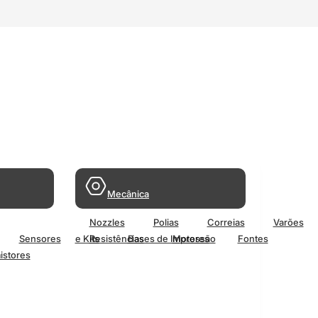
Mecânica
Nozzles
Polias
Correias
Varões
Sensores
e Kits
Resistências
Bases de Impressão
Motores
Fontes
istores