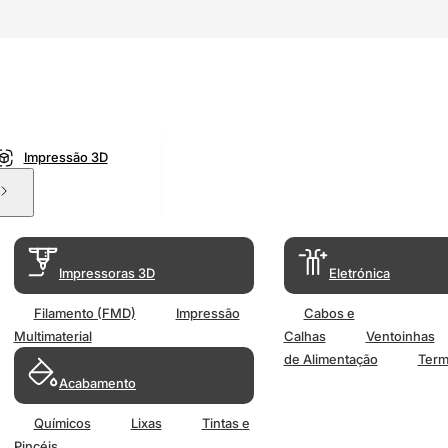
Impressão 3D
Impressoras 3D
Eletrónica
Filamento (FMD)
Impressão
Cabos e
Multimaterial
Calhas
Ventoinhas
de Alimentação
Term
Acabamento
Químicos
Lixas
Tintas e
Pincéis