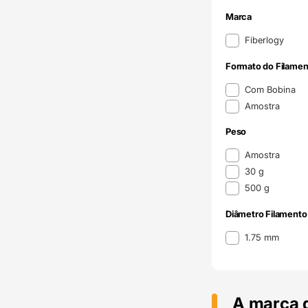
Marca
Marca
Fiberlogy
Formato do Filamen
Formato do Filame
Com Bobina
Amostra
Peso
Peso
Amostra
30 g
500 g
Diâmetro Filamento
Diâmetro Filamento
1.75 mm
A marca 