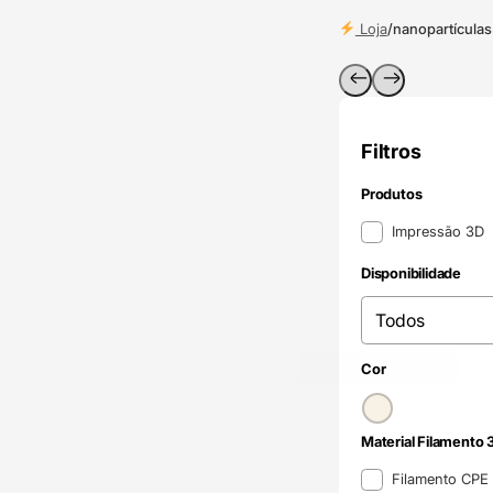
Loja
/
nanopartículas
Filtros
Produtos
Produtos
Impressão 3D
Disponibilidade
Disponibilidade
Disponibilidade
Incolor / Natural
(2)
Cor
Cor
Material Filamento 
Material Filamento 
Filamento CPE