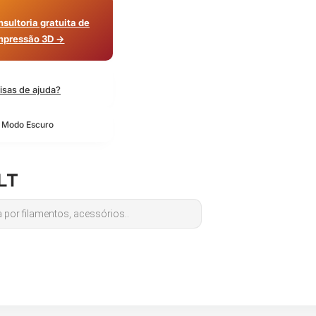
sultoria gratuita de
mpressão 3D →
isas de ajuda?
o Modo Escuro