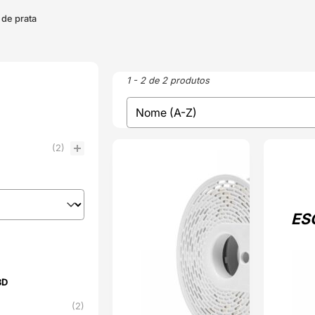
 de prata
1 - 2 de 2 produtos
sort
Sort content
(2)
ENVIO 24H
ESGOTADO
ES
3D
3D
(2)