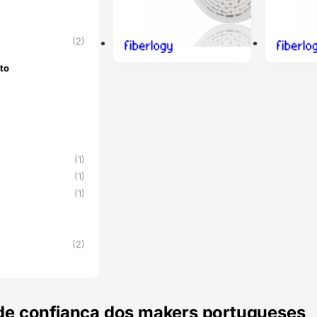
(2)
to
nto
(1)
(1)
(1)
(2)
de confiança dos makers portugueses