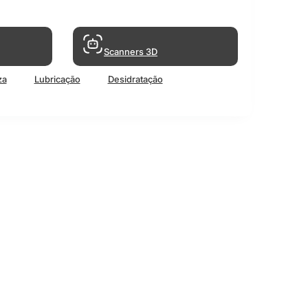
Scanners 3D
za
Lubricação
Desidratação