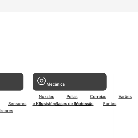
Mecânica
Nozzles
Polias
Correias
Varões
Sensores
e Kits
Resistências
Bases de Impressão
Motores
Fontes
istores