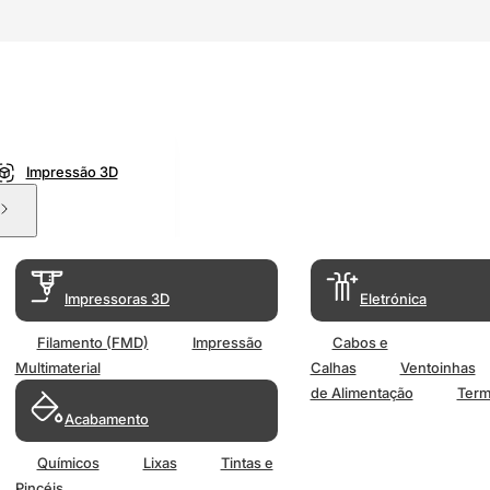
Impressão 3D
Impressoras 3D
Eletrónica
Filamento (FMD)
Impressão
Cabos e
Multimaterial
Calhas
Ventoinhas
de Alimentação
Term
Acabamento
Químicos
Lixas
Tintas e
Pincéis