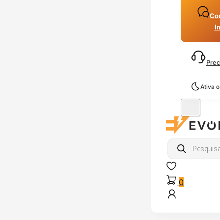
Con
I
Prec
Ativa 
Products
search
0