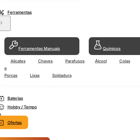
Ferramentas
Ferramentas Manuais
Químicos
Alicates
Chaves
Parafusos
Álcool
Colas
e
Porcas
Lixas
Soldadura
Baterias
Hobby / Tempo
e
Ofertas