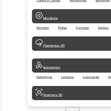
Cabos e Calhas
Ventoinhas
Sensores
Mecânica
Nozzles
Polias
Correias
Varões
Filamentos 3D
Acessórios
Aderência
Limpeza
Lubricação
D
Scanners 3D