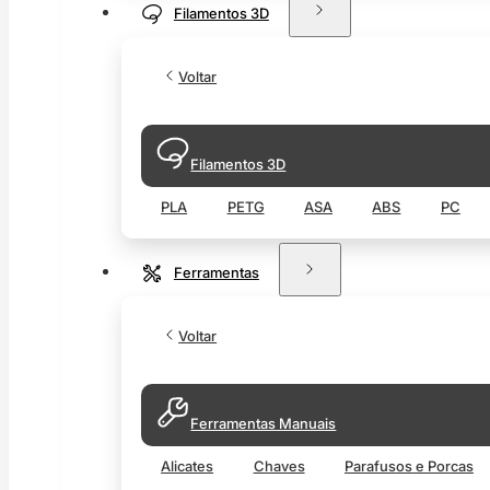
Filamentos 3D
Voltar
Filamentos 3D
PLA
PETG
ASA
ABS
PC
Ferramentas
Voltar
Ferramentas Manuais
Alicates
Chaves
Parafusos e Porcas