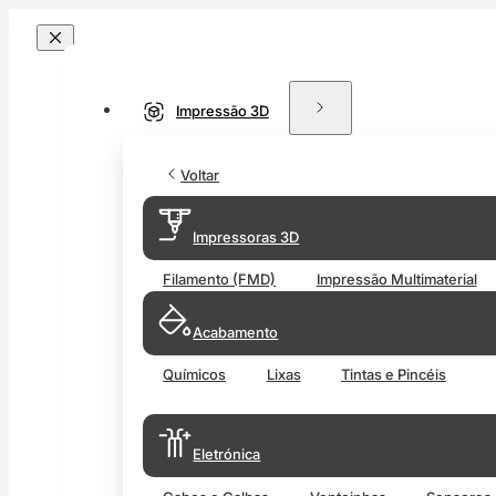
Impressão 3D
Voltar
Impressoras 3D
Filamento (FMD)
Impressão Multimaterial
Acabamento
Químicos
Lixas
Tintas e Pincéis
Eletrónica