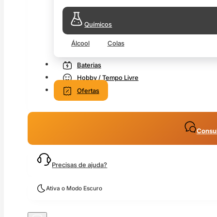
Químicos
Álcool
Colas
Baterias
Hobby / Tempo Livre
Ofertas
Consul
Precisas de ajuda?
Ativa o Modo Escuro