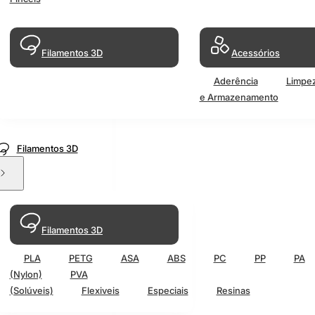
Filamentos 3D
Acessórios
Aderência
Limpe
e Armazenamento
Filamentos 3D
Filamentos 3D
PLA
PETG
ASA
ABS
PC
PP
PA
(Nylon)
PVA
(Solúveis)
Flexiveis
Especiais
Resinas