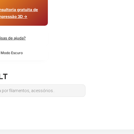
sultoria gratuita de
mpressão 3D →
isas de ajuda?
o Modo Escuro