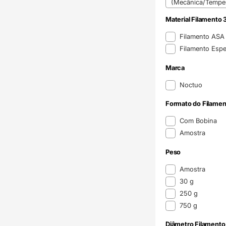
(Mecânica/Temper
Material Filamento 
Material Filamento 
Filamento AS
Filamento Espe
Marca
Marca
Noctuo
Formato do Filamen
Formato do Filame
Com Bobina
Amostra
Peso
Peso
Amostra
30 g
250 g
750 g
Diâmetro Filamento