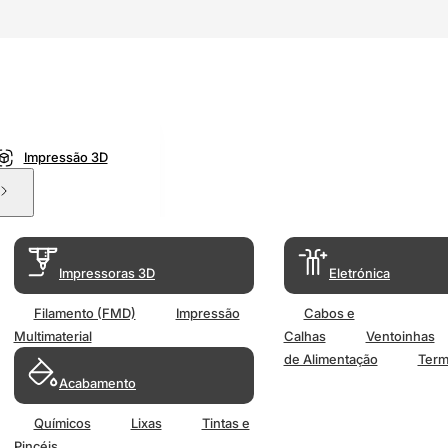
Impressão 3D
Impressoras 3D
Eletrónica
Filamento (FMD)
Impressão
Cabos e
Multimaterial
Calhas
Ventoinhas
de Alimentação
Term
Acabamento
Químicos
Lixas
Tintas e
Pincéis