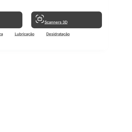
Scanners 3D
za
Lubricação
Desidratação