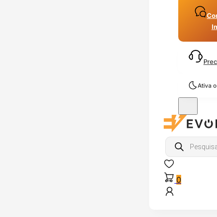
Con
I
Prec
Ativa 
Products
search
0