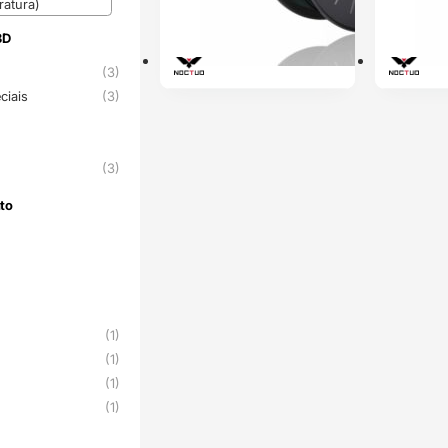
atura)
3D
3D
A
(3)
ciais
(3)
(3)
to
nto
(1)
(1)
(1)
(1)