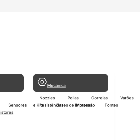
Mecânica
Nozzles
Polias
Correias
Varões
Sensores
e Kits
Resistências
Bases de Impressão
Motores
Fontes
istores