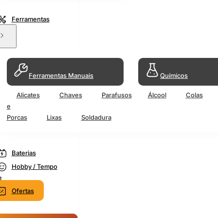
Ferramentas
Ferramentas Manuais
Químicos
Alicates
Chaves
Parafusos
Álcool
Colas
e
Porcas
Lixas
Soldadura
Baterias
Hobby / Tempo
e
Ofertas