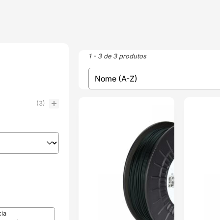
1 - 3 de 3 produtos
sort
Sort content
(3)
ENVIO 24H
ENVIO 24H
cia