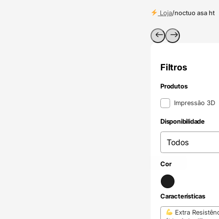
Loja
/
noctuo asa ht
Filtros
Produtos
Produtos
Impressão 3D
Disponibilidade
Disponibilidade
Disponibilidade
Preto
(3)
Cor
Cor
Características
Características
Extra Resistên