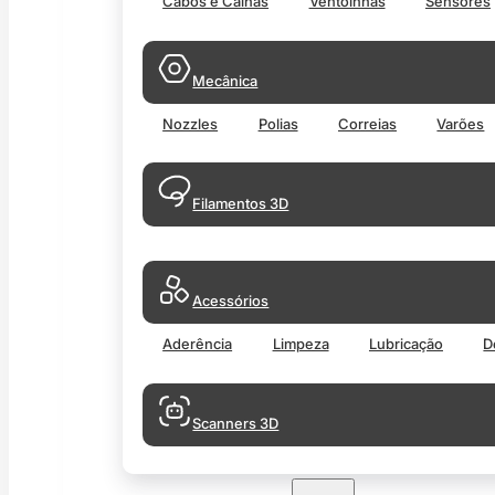
Cabos e Calhas
Ventoinhas
Sensores
Mecânica
Nozzles
Polias
Correias
Varões
Filamentos 3D
Acessórios
Aderência
Limpeza
Lubricação
D
Scanners 3D