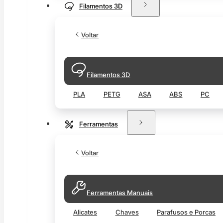
Filamentos 3D
Voltar
Filamentos 3D
PLA
PETG
ASA
ABS
PC
Ferramentas
Voltar
Ferramentas Manuais
Alicates
Chaves
Parafusos e Porcas