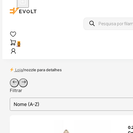
Products
search
0
Loja
/
nozzle para detalhes
Filtrar
sort
Sort content
O 24H
0.
Cr