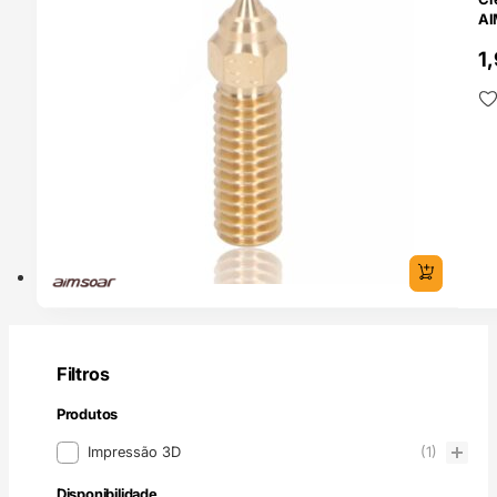
A
1
Filtros
Produtos
Produtos
Impressão 3D
(1)
Disponibilidade