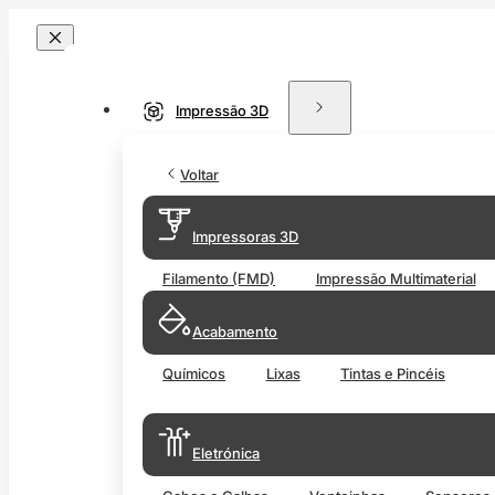
Impressão 3D
Voltar
Impressoras 3D
Filamento (FMD)
Impressão Multimaterial
Acabamento
Químicos
Lixas
Tintas e Pincéis
Eletrónica