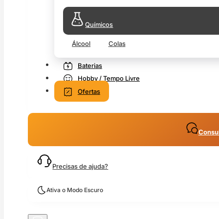
Químicos
Álcool
Colas
Baterias
Hobby / Tempo Livre
Ofertas
Consul
Precisas de ajuda?
Ativa o Modo Escuro