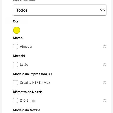
Disponibilidade
Disponibilidade
Amarelo
(1)
Cor
Cor
Marca
Marca
Aimsoar
(1)
Material
Material
Latão
(1)
Modelo da Impressora 3D
Modelo da Impressora 3D
Creality K1 / K1 Max
(1)
Diâmetro do Nozzle
Diâmetro do Nozzle
Ø 0.2 mm
(1)
Modelo do Nozzle