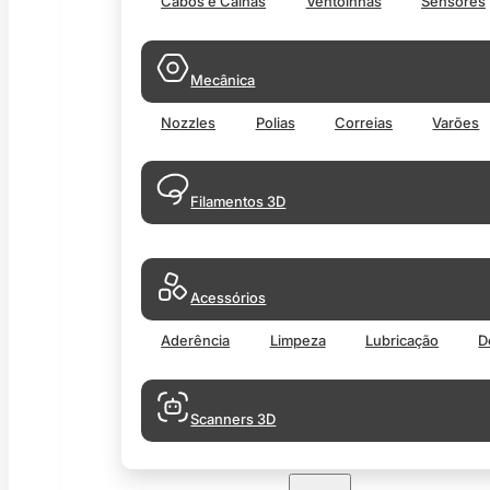
Cabos e Calhas
Ventoinhas
Sensores
Mecânica
Nozzles
Polias
Correias
Varões
Filamentos 3D
Acessórios
Aderência
Limpeza
Lubricação
D
Scanners 3D