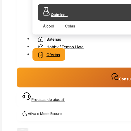
Químicos
Álcool
Colas
Baterias
Hobby / Tempo Livre
Ofertas
Consul
Precisas de ajuda?
Ativa o Modo Escuro