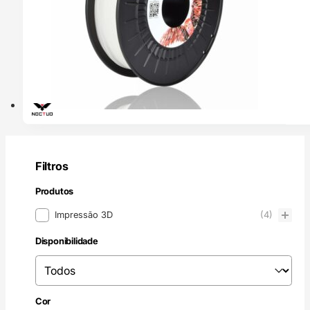
Filtros
Produtos
Produtos
Impressão 3D
(4)
Disponibilidade
Disponibilidade
Disponibilidade
Incolor / Natural
(4)
Cor