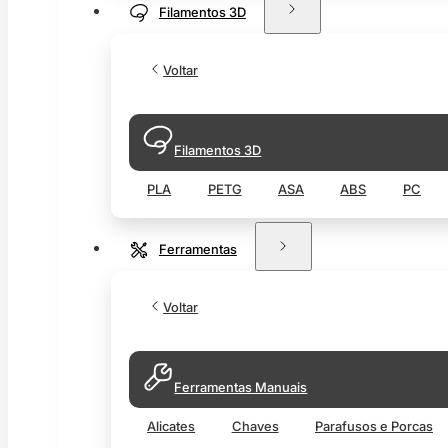
Filamentos 3D
Voltar
Filamentos 3D
PLA
PETG
ASA
ABS
PC
Ferramentas
Voltar
Ferramentas Manuais
Alicates
Chaves
Parafusos e Porcas