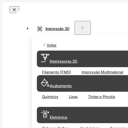
Impressão 3D
Voltar
Impressoras 3D
Filamento (FMD)
Impressão Multimaterial
Acabamento
Químicos
Lixas
Tintas e Pincéis
Eletrónica