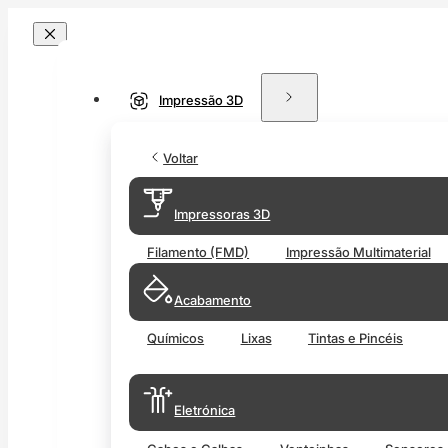
Impressão 3D
Voltar
Impressoras 3D
Filamento (FMD)
Impressão Multimaterial
Acabamento
Químicos
Lixas
Tintas e Pincéis
Eletrónica