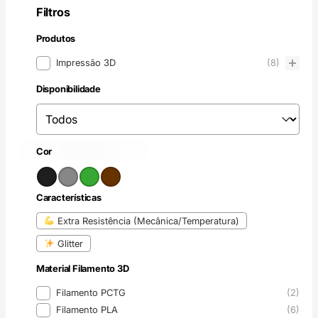
Filtros
Produtos
Produtos
Impressão 3D
(8)
Disponibilidade
Disponibilidade
Disponibilidade
Preto
Cinzento
(8)
Verde
(2)
Castanho
(2)
(2)
Cor
Cor
Características
Características
Extra Resistência (Mecânica/Temperatura)
Glitter
Material Filamento 3D
Material Filamento 3D
Filamento PCTG
(2)
Filamento PLA
(6)