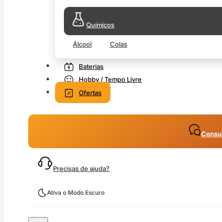
Químicos
Álcool
Colas
Baterias
Hobby / Tempo Livre
Ofertas
Consul
Precisas de ajuda?
Ativa o Modo Escuro