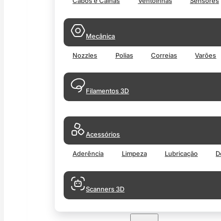
Cabos e Calhas
Ventoinhas
Sensores
Mecânica
Nozzles
Polias
Correias
Varões
Filamentos 3D
Acessórios
Aderência
Limpeza
Lubricação
D
Scanners 3D