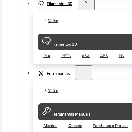
Filamentos 3D
Voltar
Filamentos 3D
PLA
PETG
ASA
ABS
PC
Ferramentas
Voltar
Ferramentas Manuais
Alicates
Chaves
Parafusos e Porcas