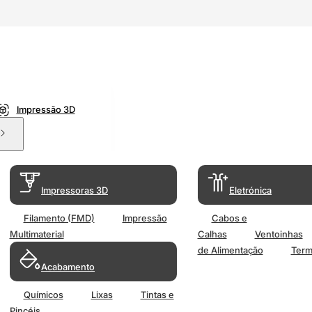
Impressão 3D
Impressoras 3D
Eletrónica
Filamento (FMD)
Impressão
Cabos e
Multimaterial
Calhas
Ventoinhas
de Alimentação
Term
Acabamento
Químicos
Lixas
Tintas e
Pincéis