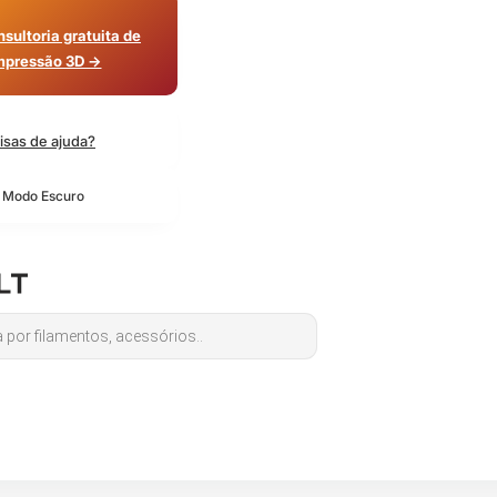
sultoria gratuita de
mpressão 3D →
isas de ajuda?
o Modo Escuro