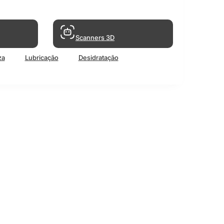
Scanners 3D
za
Lubricação
Desidratação