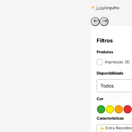
Loja
/
orgulho
Filtros
Produtos
Produtos
Impressão 3D
Disponibilidade
Disponibilidade
Disponibilidade
Verde
Amarelo
(1)
Laranja
(1)
Vermel
(1)
Cor
Cor
Características
Características
Extra Resistên