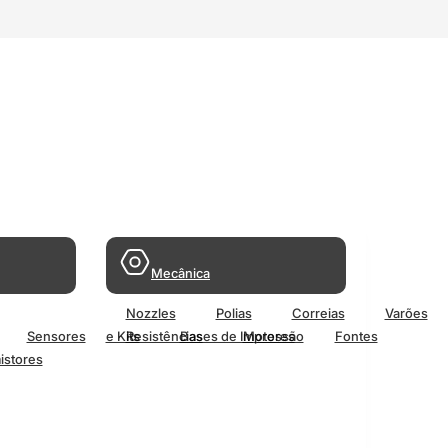
Mecânica
Nozzles
Polias
Correias
Varões
Sensores
e Kits
Resistências
Bases de Impressão
Motores
Fontes
istores