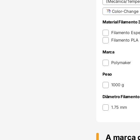
(Mecânica/Temper
Color-Change
Material Filamento 
Material Filamento 
Filamento Espe
Filamento PLA
Marca
Marca
Polymaker
Peso
Peso
1000 g
Diâmetro Filamento
Diâmetro Filamento
1.75 mm
A marca 