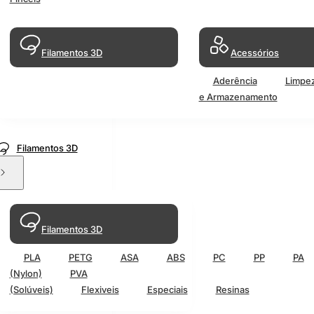
Filamentos 3D
Acessórios
Aderência
Limpe
e Armazenamento
Filamentos 3D
Filamentos 3D
PLA
PETG
ASA
ABS
PC
PP
PA
(Nylon)
PVA
(Solúveis)
Flexiveis
Especiais
Resinas