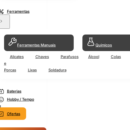
Ferramentas
Ferramentas Manuais
Químicos
Alicates
Chaves
Parafusos
Álcool
Colas
e
Porcas
Lixas
Soldadura
Baterias
Hobby / Tempo
e
Ofertas