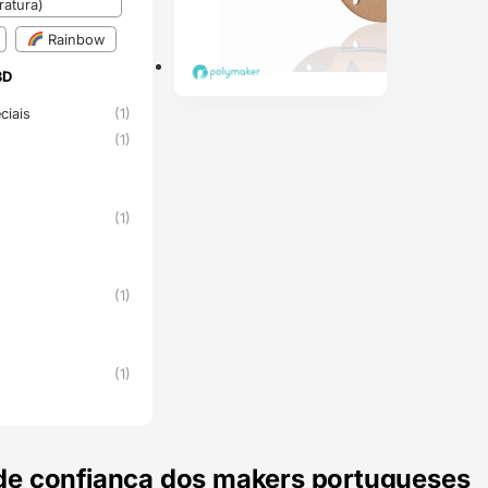
atura)
Rainbow
3D
3D
ciais
(1)
(1)
(1)
(1)
(1)
de confiança dos makers portugueses