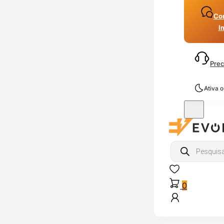
Con
I
Prec
Ativa 
Products
search
0