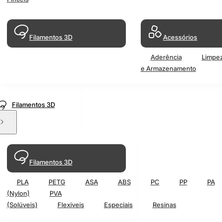
Filamentos 3D
Acessórios
Aderência
Limpe
e Armazenamento
Filamentos 3D
Filamentos 3D
PLA
PETG
ASA
ABS
PC
PP
PA
(Nylon)
PVA
(Solúveis)
Flexiveis
Especiais
Resinas