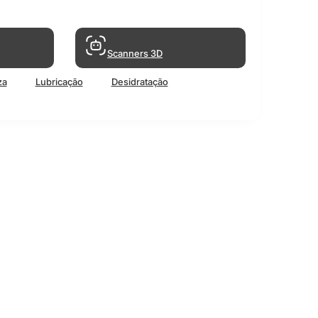
Scanners 3D
za
Lubricação
Desidratação