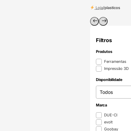
Loja
/
plasticos
Filtros
Produtos
Produtos
Ferramentas
Impressão 3D
Disponibilidade
Disponibilidade
Disponibilidade
Marca
Marca
DUE-CI
evolt
Goobay