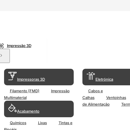
Impressão 3D
Impressoras 3D
Eletrónica
Filamento (FMD)
Impressão
Cabos e
Multimaterial
Calhas
Ventoinhas
de Alimentação
Term
Acabamento
Químicos
Lixas
Tintas e
Pincéis