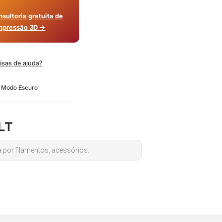
sultoria gratuita de
mpressão 3D →
isas de ajuda?
o Modo Escuro