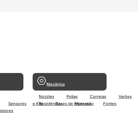
Mecânica
Nozzles
Polias
Correias
Varões
Sensores
e Kits
Resistências
Bases de Impressão
Motores
Fontes
istores