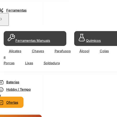
Ferramentas
Ferramentas Manuais
Químicos
Alicates
Chaves
Parafusos
Álcool
Colas
e
Porcas
Lixas
Soldadura
Baterias
Hobby / Tempo
e
Ofertas