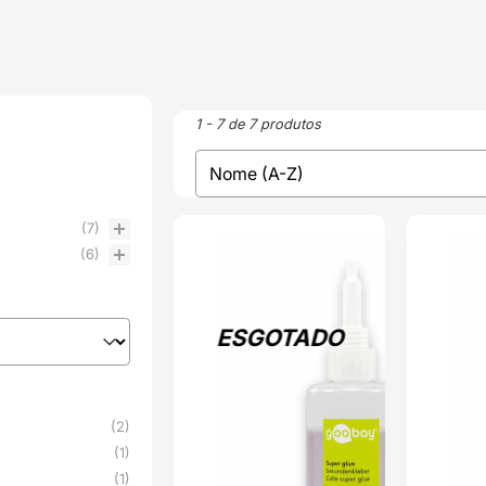
1 - 7 de 7 produtos
sort
Sort content
(7)
ESGOTADO
ENVIO 24H
(6)
ESGOTADO
(2)
(1)
(1)