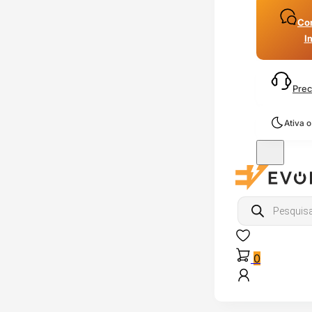
Con
I
Prec
Ativa 
Products
search
0