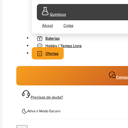
Químicos
Álcool
Colas
Baterias
Hobby / Tempo Livre
Ofertas
Consul
Precisas de ajuda?
Ativa o Modo Escuro