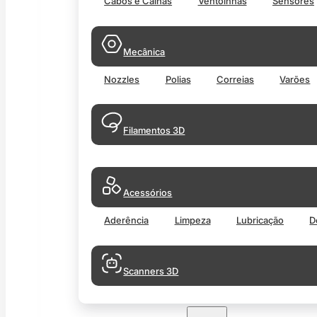
Cabos e Calhas
Ventoinhas
Sensores
Mecânica
Nozzles
Polias
Correias
Varões
Filamentos 3D
Acessórios
Aderência
Limpeza
Lubricação
D
Scanners 3D