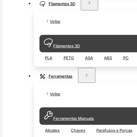
Filamentos 3D
Voltar
Filamentos 3D
PLA
PETG
ASA
ABS
PC
Ferramentas
Voltar
Ferramentas Manuais
Alicates
Chaves
Parafusos e Porcas