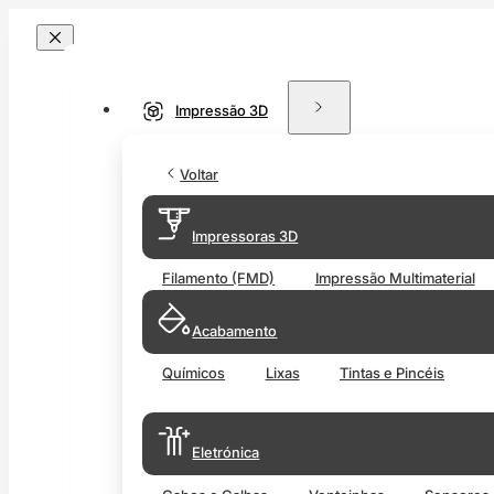
Impressão 3D
Voltar
Impressoras 3D
Filamento (FMD)
Impressão Multimaterial
Acabamento
Químicos
Lixas
Tintas e Pincéis
Eletrónica