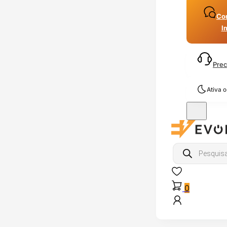
Con
I
Prec
Ativa 
Products
search
0