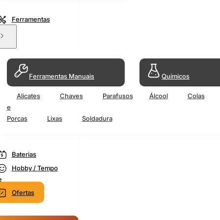
Ferramentas
Ferramentas Manuais
Químicos
Alicates
Chaves
Parafusos
Álcool
Colas
e
Porcas
Lixas
Soldadura
Baterias
Hobby / Tempo
e
Ofertas