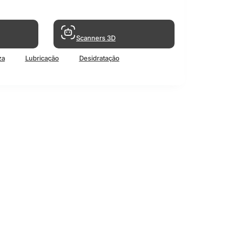
Scanners 3D
za
Lubricação
Desidratação