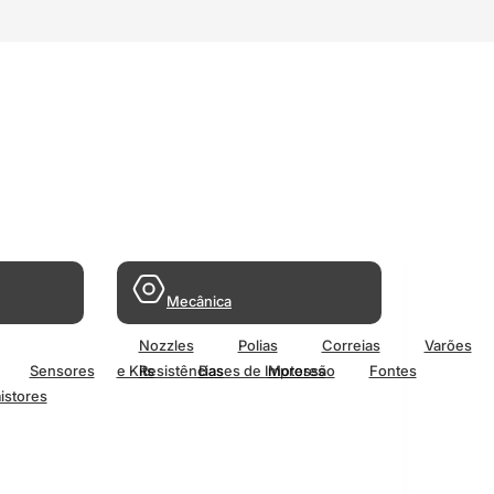
Mecânica
Nozzles
Polias
Correias
Varões
Sensores
e Kits
Resistências
Bases de Impressão
Motores
Fontes
istores