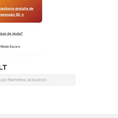
sultoria gratuita de
mpressão 3D →
isas de ajuda?
o Modo Escuro