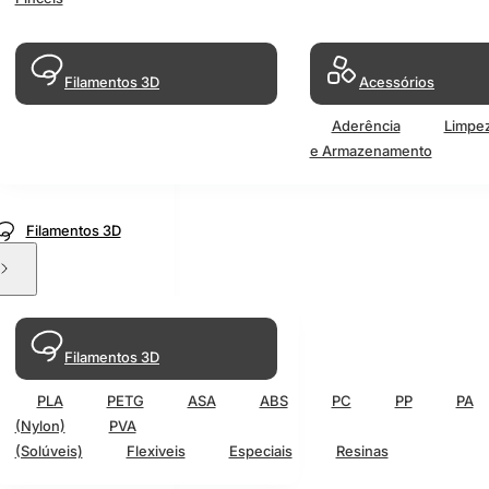
Filamentos 3D
Acessórios
Aderência
Limpe
e Armazenamento
Filamentos 3D
Filamentos 3D
PLA
PETG
ASA
ABS
PC
PP
PA
(Nylon)
PVA
(Solúveis)
Flexiveis
Especiais
Resinas