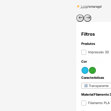
Loja
/
smaragd
Filtros
Produtos
Produtos
Impressão 3D
Azul claro
Verde
(1)
(1)
Cor
Cor
Características
Características
Transparente
Material Filamento 
Material Filamento 
Filamento PLA