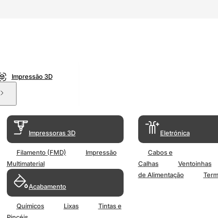
Impressão 3D
Impressoras 3D
Eletrónica
Filamento (FMD)
Impressão
Cabos e
Multimaterial
Calhas
Ventoinhas
de Alimentação
Term
Acabamento
Químicos
Lixas
Tintas e
Pincéis