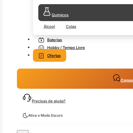
Químicos
Álcool
Colas
Baterias
Hobby / Tempo Livre
Ofertas
Consul
Precisas de ajuda?
Ativa o Modo Escuro