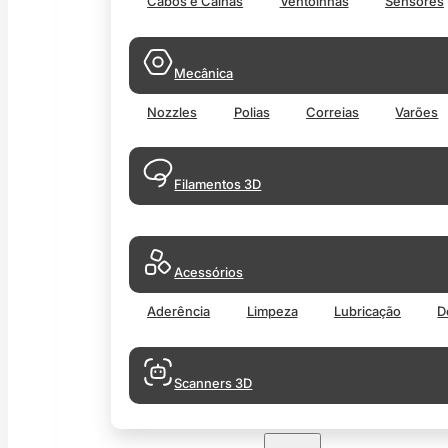
Cabos e Calhas
Ventoinhas
Sensores
Mecânica
Nozzles
Polias
Correias
Varões
Filamentos 3D
Acessórios
Aderência
Limpeza
Lubricação
D
Scanners 3D