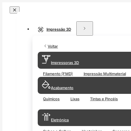
Impressão 3D
Voltar
Impressoras 3D
Filamento (FMD)
Impressão Multimaterial
Acabamento
Químicos
Lixas
Tintas e Pincéis
Eletrónica