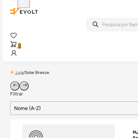
Products
search
0
Loja
/
Solar Breeze
Filtrar
sort
Sort content
TADO
PL
Sp