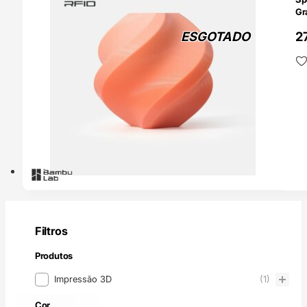
Gr
– 
ESGOTADO
2
Filtros
Produtos
Produtos
Impressão 3D
(1)
Branco
Vermelho
(1)
(1)
Cor