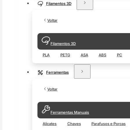
Filamentos 3D
Voltar
Filamentos 3D
PLA
PETG
ASA
ABS
PC
Ferramentas
Voltar
Ferramentas Manuais
Alicates
Chaves
Parafusos e Porcas