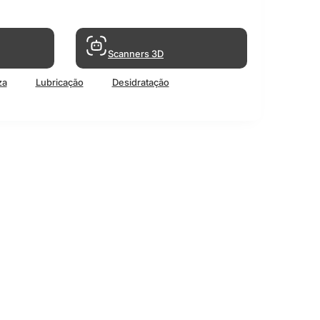
Scanners 3D
za
Lubricação
Desidratação