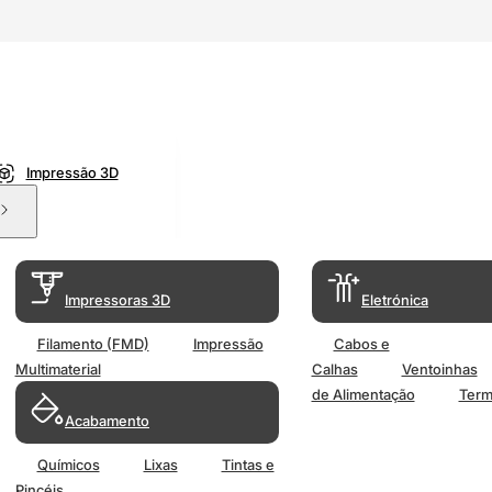
Impressão 3D
Impressoras 3D
Eletrónica
Filamento (FMD)
Impressão
Cabos e
Multimaterial
Calhas
Ventoinhas
de Alimentação
Term
Acabamento
Químicos
Lixas
Tintas e
Pincéis