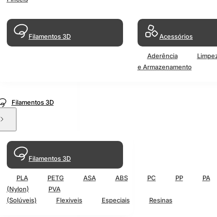
Filamentos 3D
Acessórios
Aderência
Limpe
e Armazenamento
Filamentos 3D
Filamentos 3D
PLA
PETG
ASA
ABS
PC
PP
PA
(Nylon)
PVA
(Solúveis)
Flexiveis
Especiais
Resinas