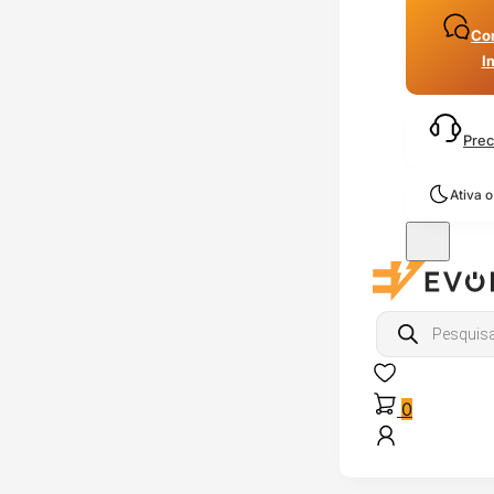
Con
I
Prec
Ativa 
Products
search
0