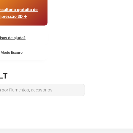
sultoria gratuita de
mpressão 3D →
isas de ajuda?
o Modo Escuro