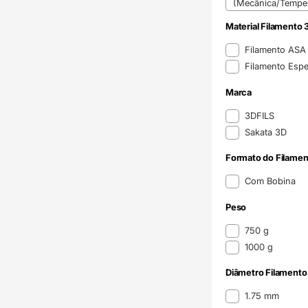
(Mecânica/Temper
Material Filamento 
Material Filamento 
Filamento AS
Filamento Espe
Marca
Marca
3DFILS
Sakata 3D
Formato do Filamen
Formato do Filame
Com Bobina
Peso
Peso
750 g
1000 g
Diâmetro Filamento
Diâmetro Filamento
1.75 mm