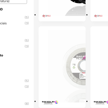
atura)
3D
3D
A
(5)
ciais
(3)
PRÉ-RESERVA
PRÉ-RESERVA
(5)
(3)
to
nto
(5)
(3)
(8)