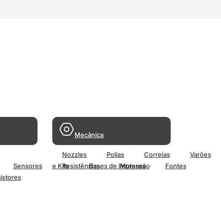
Mecânica
Nozzles
Polias
Correias
Varões
Sensores
e Kits
Resistências
Bases de Impressão
Motores
Fontes
istores