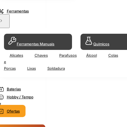
Ferramentas
Ferramentas Manuais
Químicos
Alicates
Chaves
Parafusos
Álcool
Colas
e
Porcas
Lixas
Soldadura
Baterias
Hobby / Tempo
e
Ofertas