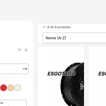
1 - 8 de 8 produtos
sort
Sort content
(8)
ESGOTADO
ESGOTADO
ESGOTADO
ES
a
melho
(1)
Incolor / Natural
Bege
(1)
(1)
(2)
cia