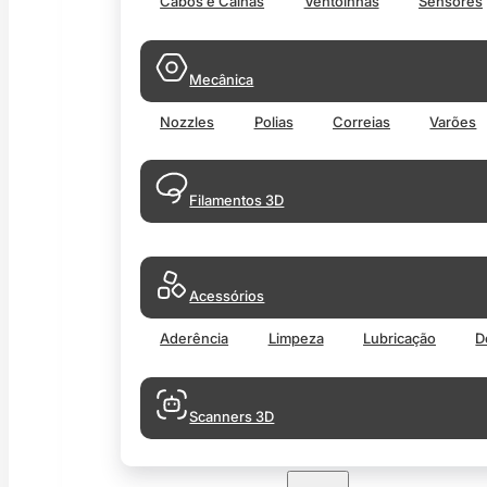
Cabos e Calhas
Ventoinhas
Sensores
Mecânica
Nozzles
Polias
Correias
Varões
Filamentos 3D
Acessórios
Aderência
Limpeza
Lubricação
D
Scanners 3D