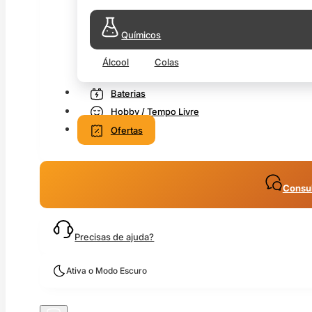
Químicos
Álcool
Colas
Baterias
Hobby / Tempo Livre
Ofertas
Consul
Precisas de ajuda?
Ativa o Modo Escuro