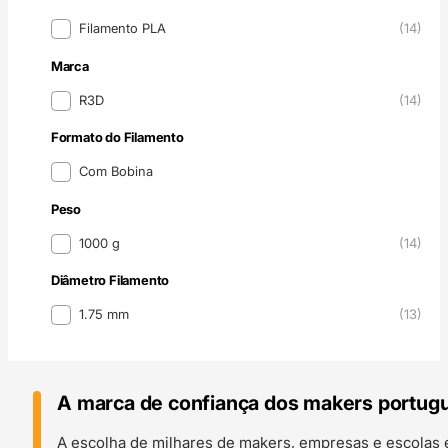
Material Filamento 3D
Filamento PLA
(14)
Marca
Marca
R3D
(14)
Formato do Filamento
Formato do Filamento
Com Bobina
Peso
Peso
1000 g
(14)
Diâmetro Filamento
Diâmetro Filamento
1.75 mm
(13)
A marca de confiança dos makers portug
A escolha de milhares de makers, empresas e escolas 