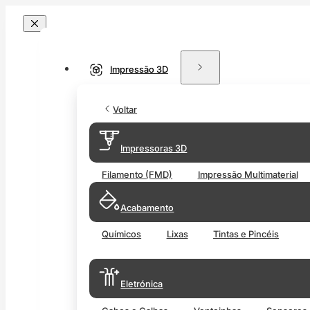
Impressão 3D
Voltar
Impressoras 3D
Filamento (FMD)
Impressão Multimaterial
Acabamento
Químicos
Lixas
Tintas e Pincéis
Eletrónica