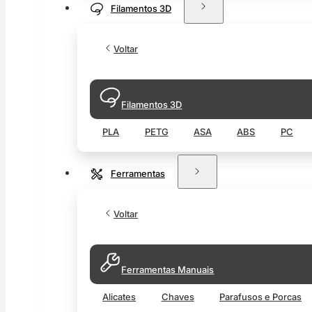
Filamentos 3D
Voltar
Filamentos 3D
PLA
PETG
ASA
ABS
PC
Ferramentas
Voltar
Ferramentas Manuais
Alicates
Chaves
Parafusos e Porcas