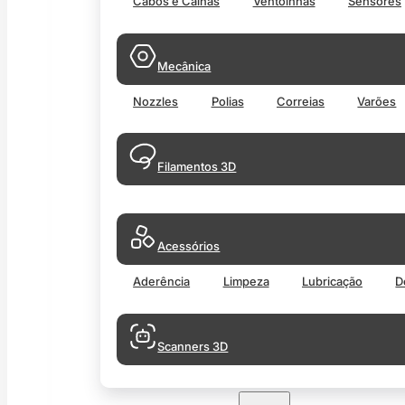
Cabos e Calhas
Ventoinhas
Sensores
Mecânica
Nozzles
Polias
Correias
Varões
Filamentos 3D
Acessórios
Aderência
Limpeza
Lubricação
D
Scanners 3D