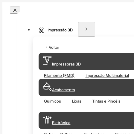
Impressão 3D
Voltar
Impressoras 3D
Filamento (FMD)
Impressão Multimaterial
Acabamento
Químicos
Lixas
Tintas e Pincéis
Eletrónica