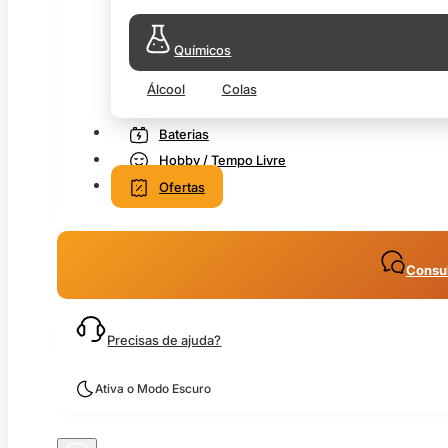
Químicos
Álcool
Colas
Baterias
Hobby / Tempo Livre
Ofertas
Consul
Precisas de ajuda?
Ativa o Modo Escuro