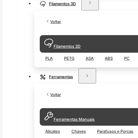
Filamentos 3D
Voltar
Filamentos 3D
PLA
PETG
ASA
ABS
PC
Ferramentas
Voltar
Ferramentas Manuais
Alicates
Chaves
Parafusos e Porcas