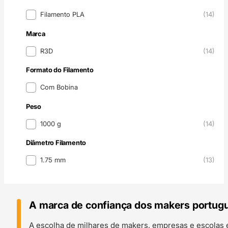
Material Filamento 3D
Filamento PLA
(14)
Marca
Marca
R3D
(14)
Formato do Filamento
Formato do Filamento
Com Bobina
Peso
Peso
1000 g
(14)
Diâmetro Filamento
Diâmetro Filamento
1.75 mm
(13)
A marca de confiança dos makers portug
A escolha de milhares de makers, empresas e escolas 