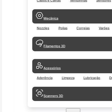
Cabos e Calhas
Ventoinhas
Sensores
Mecânica
Nozzles
Polias
Correias
Varões
Filamentos 3D
Acessórios
Aderência
Limpeza
Lubricação
D
Scanners 3D