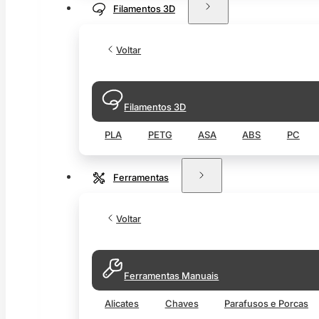
Filamentos 3D
Voltar
Filamentos 3D
PLA
PETG
ASA
ABS
PC
Ferramentas
Voltar
Ferramentas Manuais
Alicates
Chaves
Parafusos e Porcas