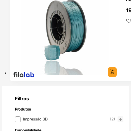
1
Filtros
Produtos
Produtos
Impressão 3D
(2)
Disponibilidade