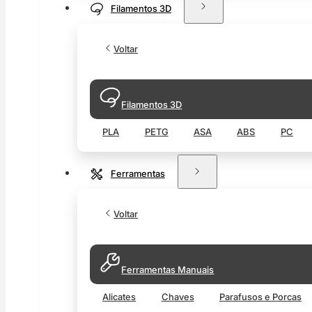
Filamentos 3D
Voltar
Filamentos 3D
PLA
PETG
ASA
ABS
PC
Ferramentas
Voltar
Ferramentas Manuais
Alicates
Chaves
Parafusos e Porcas