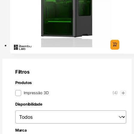
Filtros
Produtos
Produtos
Impressão 3D
(4)
Disponibilidade
Disponibilidade
Disponibilidade
Marca