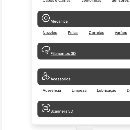
Cabos e Calhas
Ventoinhas
Sensores
Mecânica
Nozzles
Polias
Correias
Varões
Filamentos 3D
Acessórios
Aderência
Limpeza
Lubricação
D
Scanners 3D