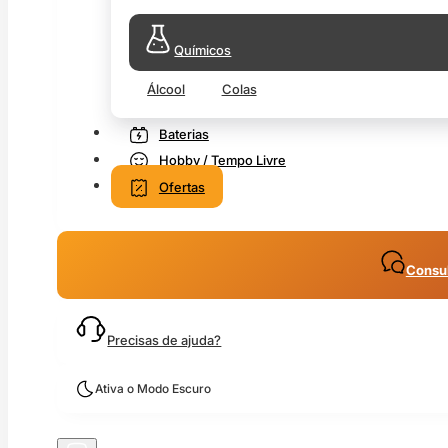
Químicos
Álcool
Colas
Baterias
Hobby / Tempo Livre
Ofertas
Consul
Precisas de ajuda?
Ativa o Modo Escuro