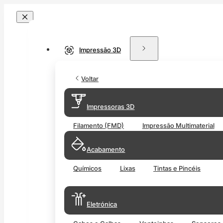
Impressão 3D
Voltar
Impressoras 3D
Filamento (FMD)
Impressão Multimaterial
Acabamento
Químicos
Lixas
Tintas e Pincéis
Eletrónica