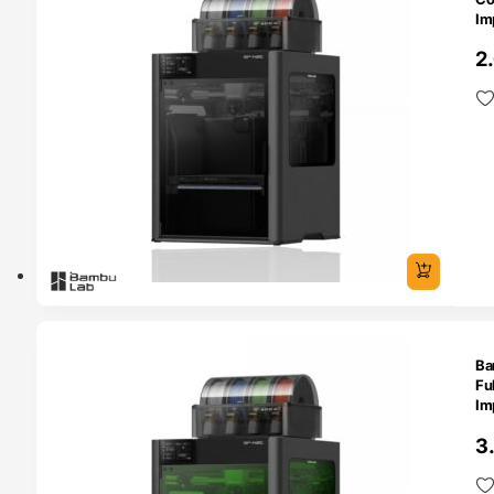
Im
2
O 24H
Ba
Fu
Im
3