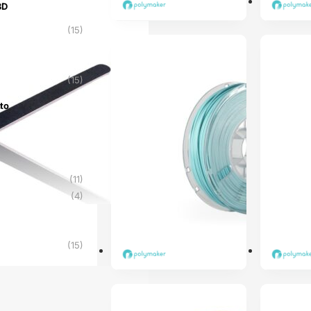
3D
3D
(15)
ENVIO 24H
ENVIO 24H
(15)
to
nto
(11)
(4)
(15)
PRÉ-RESERVA
ENVIO 24H