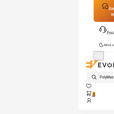
Con
I
Prec
Ativa 
Products
search
0