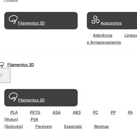
Filamentos 3D
Acessórios
Aderência
Limpe
e Armazenamento
Filamentos 3D
Filamentos 3D
PLA
PETG
ASA
ABS
PC
PP
PA
(Nylon)
PVA
(Solúveis)
Flexiveis
Especiais
Resinas