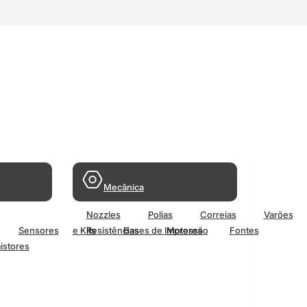
Mecânica
Nozzles
Polias
Correias
Varões
Sensores
e Kits
Resistências
Bases de Impressão
Motores
Fontes
istores