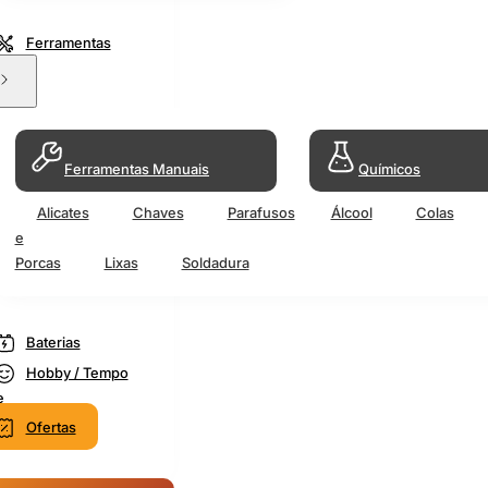
Ferramentas
Ferramentas Manuais
Químicos
Alicates
Chaves
Parafusos
Álcool
Colas
e
Porcas
Lixas
Soldadura
Baterias
Hobby / Tempo
e
Ofertas