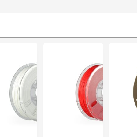
ENVIO 24H
PRÉ-RESERVA
PolyMax PLA
PolyMax PLA
3kg Black –
3kg White –
Polymaker
Polymaker
169,95
€
169,95
€