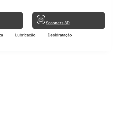
Scanners 3D
za
Lubricação
Desidratação