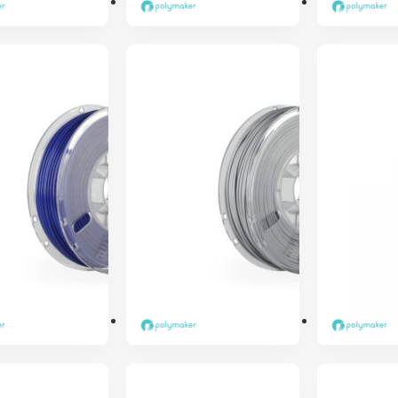
ENVIO 24H
ENVIO 24H
PolyMax
PolyMax
PLA Tough
PLA Tough
750g Teal –
750g Blue –
Polymaker
Polymaker
44,95
€
44,95
€
ENVIO 24H
ENVIO 24H