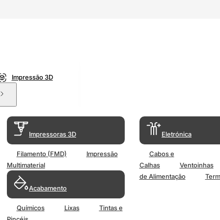
Impressão 3D
Impressoras 3D
Eletrónica
Filamento (FMD)
Impressão
Cabos e
Multimaterial
Calhas
Ventoinhas
de Alimentação
Term
Acabamento
Químicos
Lixas
Tintas e
Pincéis