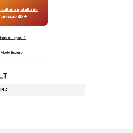
sultoria gratuita de
mpressão 3D →
isas de ajuda?
o Modo Escuro