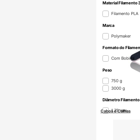
Material Filamento 
Material Filamento 
Filamento PLA
Marca
Marca
Polymaker
Formato do Filamen
Formato do Filame
Com Bobina
Peso
Peso
750 g
3000 g
Diâmetro Filamento
Diâmetro Filamento
1.75 mm
Cabos e Calhas