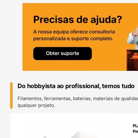
Do hobbyista ao profissional, temos tudo
Filamentos, ferramentas, baterias, materiais de qualid
qualquer projeto.
ENDAS
PL
4H
Pr