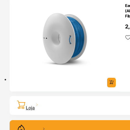
Ea
(A
Fi
2
Loja