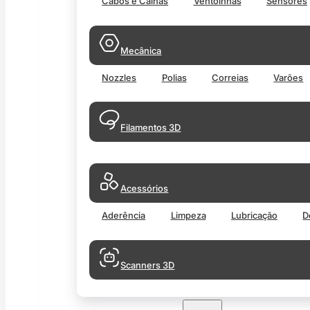
Cabos e Calhas
Ventoinhas
Sensores
Mecânica
Nozzles
Polias
Correias
Varões
Filamentos 3D
Acessórios
Aderência
Limpeza
Lubricação
D
Scanners 3D