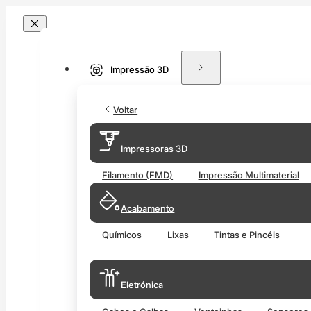
Impressão 3D
Voltar
Impressoras 3D
Filamento (FMD)
Impressão Multimaterial
Acabamento
Químicos
Lixas
Tintas e Pincéis
Eletrónica