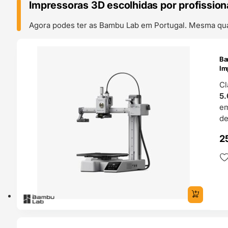
Impressoras 3D escolhidas por profission
Agora podes ter as Bambu Lab em Portugal. Mesma qual
ENDAS
Ba
4H
Im
Cl
5.
e
de
2
ENDAS