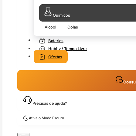
Químicos
Álcool
Colas
Baterias
Hobby / Tempo Livre
Ofertas
Consul
Precisas de ajuda?
Ativa o Modo Escuro