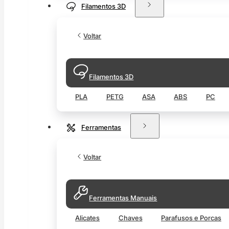
Filamentos 3D
Voltar
Filamentos 3D
PLA
PETG
ASA
ABS
PC
Ferramentas
Voltar
Ferramentas Manuais
Alicates
Chaves
Parafusos e Porcas