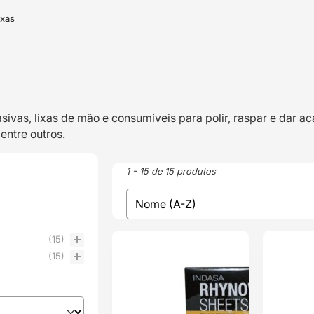
ixas
asivas, lixas de mão e consumíveis para polir, raspar e dar 
 entre outros.
1 - 15 de 15 produtos
sort
Sort content
(15)
ENVIO 24H
ENVIO 24H
(15)