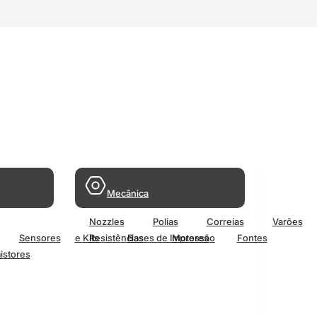
Mecânica
Nozzles
Polias
Correias
Varões
Sensores
e Kits
Resistências
Bases de Impressão
Motores
Fontes
istores