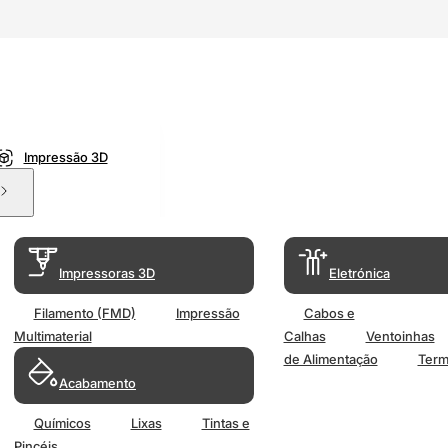
Impressão 3D
Impressoras 3D
Eletrónica
Filamento (FMD)
Impressão
Cabos e
Multimaterial
Calhas
Ventoinhas
de Alimentação
Term
Acabamento
Químicos
Lixas
Tintas e
Pincéis