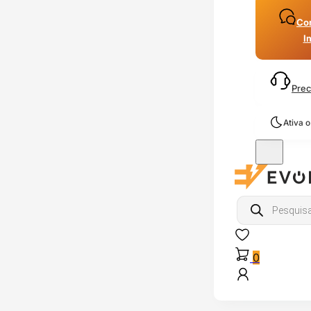
Con
I
Prec
Ativa 
Products
search
0