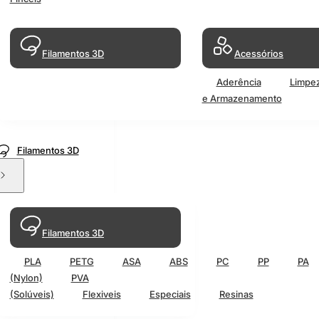
Filamentos 3D
Acessórios
Aderência
Limpe
e Armazenamento
Filamentos 3D
Filamentos 3D
PLA
PETG
ASA
ABS
PC
PP
PA
(Nylon)
PVA
(Solúveis)
Flexiveis
Especiais
Resinas