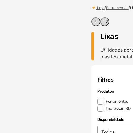
Loja
/
Ferramentas
/
L
Lixas
Utilidades abr
plástico, metal
Filtros
Produtos
Produtos
Ferramentas
Impressão 3D
Disponibilidade
Disponibilidade
Disponibilidade