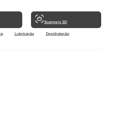
Scanners 3D
za
Lubricação
Desidratação