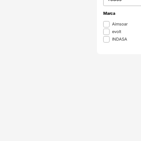
Marca
Marca
Aimsoar
evolt
INDASA