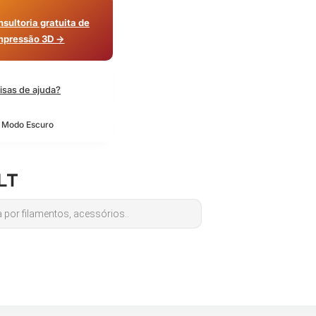
sultoria gratuita de
mpressão 3D →
isas de ajuda?
o Modo Escuro