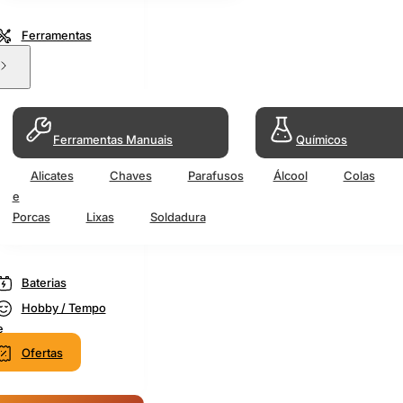
Ferramentas
Ferramentas Manuais
Químicos
Alicates
Chaves
Parafusos
Álcool
Colas
e
Porcas
Lixas
Soldadura
Baterias
Hobby / Tempo
e
Ofertas