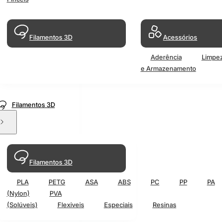
Filamentos 3D
Acessórios
Aderência
Limpe
e Armazenamento
Filamentos 3D
Filamentos 3D
PLA
PETG
ASA
ABS
PC
PP
PA
(Nylon)
PVA
(Solúveis)
Flexiveis
Especiais
Resinas