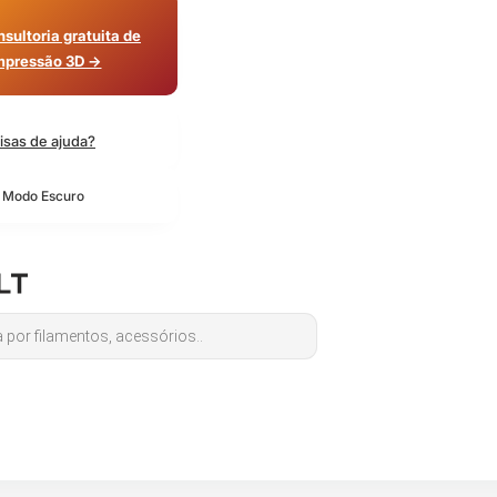
sultoria gratuita de
mpressão 3D →
isas de ajuda?
o Modo Escuro