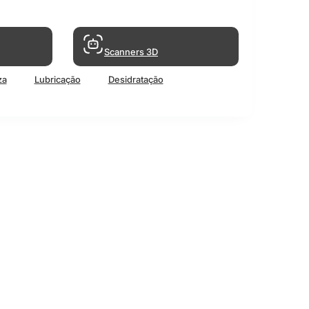
Scanners 3D
za
Lubricação
Desidratação