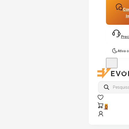
Con
I
Prec
Ativa 
Products
search
0