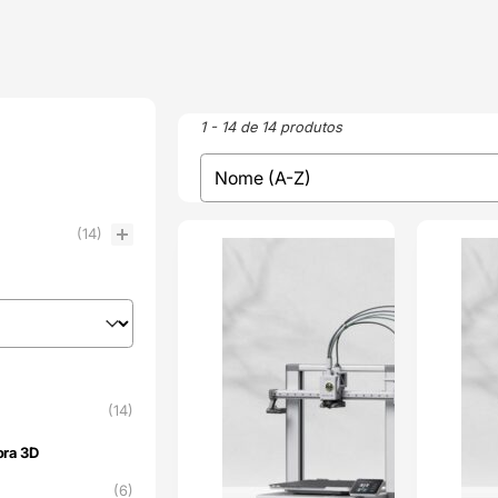
1 - 14 de 14 produtos
sort
Sort content
(14)
TOP VENDAS
TOP VENDAS
ENVIO 24H
ENVIO 24H
(14)
ora 3D
ora 3D
1
(6)