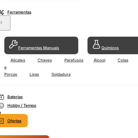
Ferramentas
Ferramentas Manuais
Químicos
Alicates
Chaves
Parafusos
Álcool
Colas
e
Porcas
Lixas
Soldadura
Baterias
Hobby / Tempo
e
Ofertas