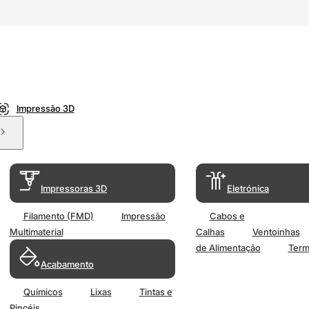
Impressão 3D
Impressoras 3D
Eletrónica
Filamento (FMD)
Impressão
Cabos e
Multimaterial
Calhas
Ventoinhas
de Alimentação
Term
Acabamento
Químicos
Lixas
Tintas e
Pincéis