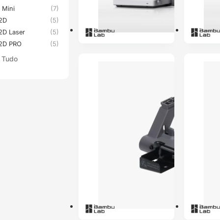
 Mini
(7)
H2D
(5)
2D Laser
(5)
2D PRO
(5)
 Tudo
ENVIO 24H
ENVIO 24H