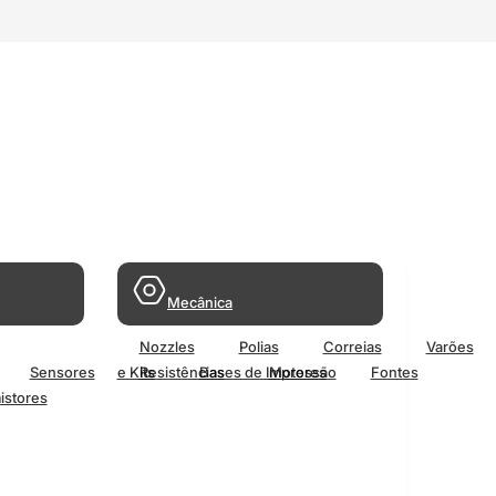
Mecânica
Nozzles
Polias
Correias
Varões
Sensores
e Kits
Resistências
Bases de Impressão
Motores
Fontes
istores