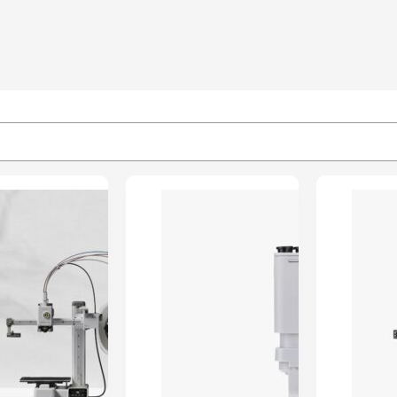
PRÉ-RESERVA
PRÉ-RESERVA
Bambu Lab A1
Bambu Lab A1
Combo –
Mini Combo –
Impressora 3D
Impressora 3D
Classificado
Classificado
com
5.00
em
com
5.00
em
5 com base
5 com base
em
3
em
2
classificações
classificações
de clientes
de clientes