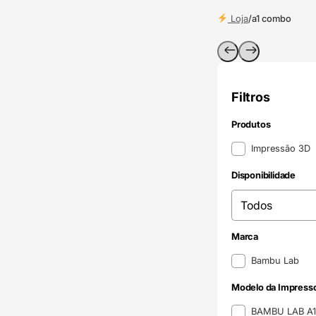
Loja
/
a1 combo
Filtros
Produtos
Produtos
Impressão 3D
Disponibilidade
Disponibilidade
Disponibilidade
Marca
Marca
Bambu Lab
Modelo da Impress
Modelo da Impress
BAMBU LAB A