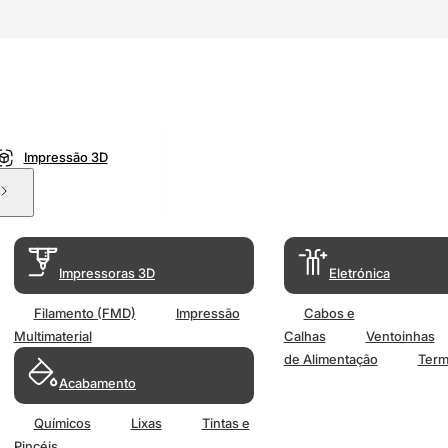
Impressão 3D
Impressoras 3D
Eletrónica
Filamento (FMD)
Impressão
Cabos e
Multimaterial
Calhas
Ventoinhas
de Alimentação
Term
Acabamento
Químicos
Lixas
Tintas e
Pincéis