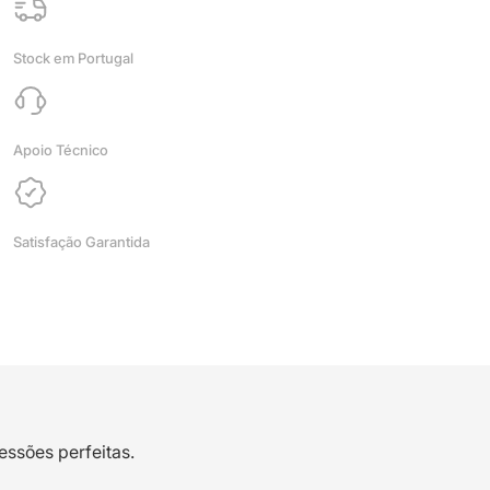
Lever
-
Stock em Portugal
Left
(H2D
series)
-
Apoio Técnico
Bambu
Lab
Satisfação Garantida
essões perfeitas.