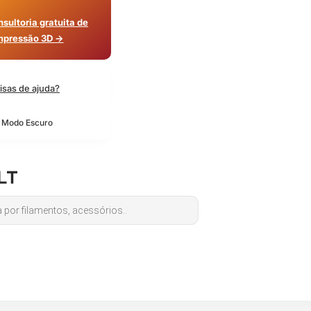
sultoria gratuita de
mpressão 3D →
isas de ajuda?
o Modo Escuro