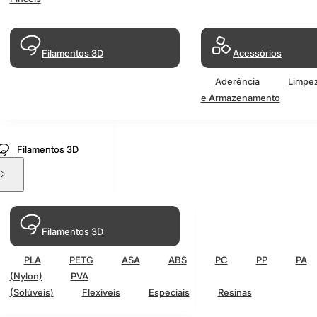
Filamentos 3D
Acessórios
Aderência
Limpe
e Armazenamento
Filamentos 3D
Filamentos 3D
PLA
PETG
ASA
ABS
PC
PP
PA
(Nylon)
PVA
(Solúveis)
Flexiveis
Especiais
Resinas