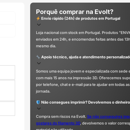
Porquê comprar na Evolt?
Envio rápido (24h) de produtos em Portugal
Loja nacional com stock em Portugal. Produtos "ENV
enviados em 24h, e encomendas feitas antes das 13
mesmo dia.
Apoio técnico, ajuda e atendimento personalizad
Somos uma equipa jovem e especializada com sede 
com mais 15 anos na impressão 3D. Oferecemos supor
por telefone, chat e e-mail para te ajudar em todas as
jornada.
Não consegues imprimir? Devolvemos o dinheiro
Compra sem riscos na Evolt.
Se não conseguires imp
gostares do filamento 3D
, devolvemos o valor corre
material não utilizado.