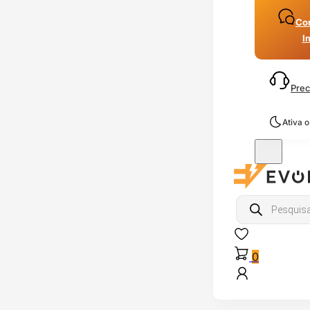
Con
I
Prec
Ativa 
Products
search
0