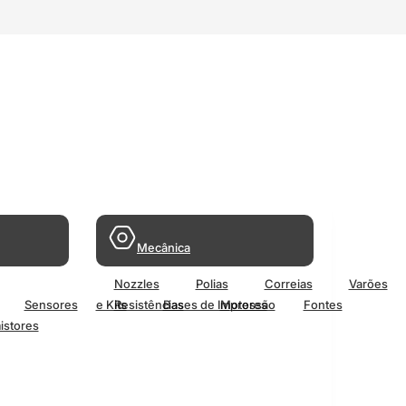
Mecânica
Nozzles
Polias
Correias
Varões
Sensores
e Kits
Resistências
Bases de Impressão
Motores
Fontes
istores