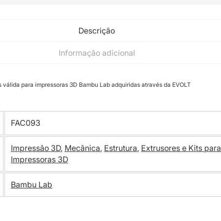
Descrição
Informação adicional
s válida para impressoras 3D Bambu Lab adquiridas através da EVOLT
FAC093
Impressão 3D
,
Mecânica
,
Estrutura
,
Extrusores e Kits para
Impressoras 3D
Bambu Lab