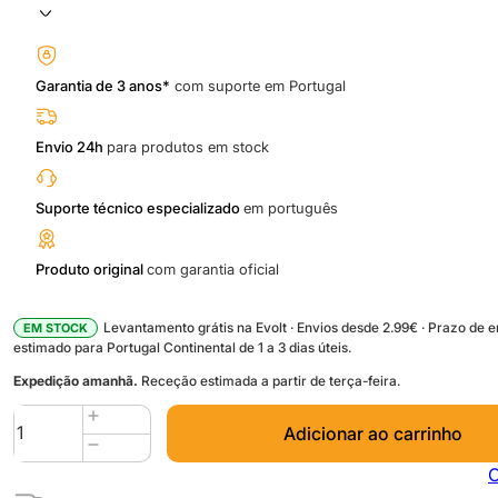
Garantia de 3 anos*
com suporte em Portugal
Envio 24h
para produtos em stock
Suporte técnico especializado
em português
Produto original
com garantia oficial
Levantamento grátis na Evolt · Envios desde 2.99€ · Prazo de 
EM STOCK
estimado para Portugal Continental de 1 a 3 dias úteis.
Expedição amanhã.
Receção estimada a partir de terça-feira.
Quantidade
Adicionar ao carrinho
de
Filament
C
Cutter