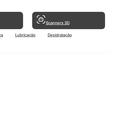
Scanners 3D
za
Lubricação
Desidratação