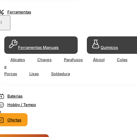
Ferramentas
Ferramentas Manuais
Químicos
Alicates
Chaves
Parafusos
Álcool
Colas
e
Porcas
Lixas
Soldadura
Baterias
Hobby / Tempo
e
Ofertas