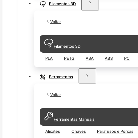
Filamentos 3D
Voltar
Filamentos 3D
PLA
PETG
ASA
ABS
PC
Ferramentas
Voltar
Ferramentas Manuais
Alicates
Chaves
Parafusos e Porcas