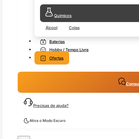
Químicos
Álcool
Colas
Baterias
Hobby / Tempo Livre
Ofertas
Consul
Precisas de ajuda?
Ativa o Modo Escuro