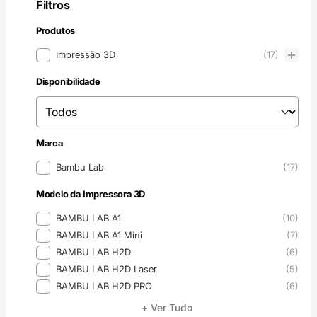
Filtros
Produtos
Produtos
Impressão 3D
(17)
Disponibilidade
Disponibilidade
Disponibilidade
Marca
Marca
Bambu Lab
(17)
Modelo da Impressora 3D
Modelo da Impressora 3D
BAMBU LAB A1
(10)
BAMBU LAB A1 Mini
(7)
BAMBU LAB H2D
(6)
BAMBU LAB H2D Laser
(5)
BAMBU LAB H2D PRO
(6)
+ Ver Tudo