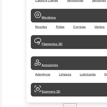
Cabos e Calhas
Ventoinhas
Sensores
Mecânica
Nozzles
Polias
Correias
Varões
Filamentos 3D
Acessórios
Aderência
Limpeza
Lubricação
D
Scanners 3D