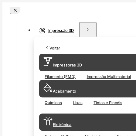
Impressão 3D
Voltar
Impressoras 3D
Filamento (FMD)
Impressão Multimaterial
Acabamento
Químicos
Lixas
Tintas e Pincéis
Eletrónica