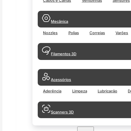
Cabos e Calhas
Ventoinhas
Sensores
Mecânica
Nozzles
Polias
Correias
Varões
Filamentos 3D
Acessórios
Aderência
Limpeza
Lubricação
D
Scanners 3D