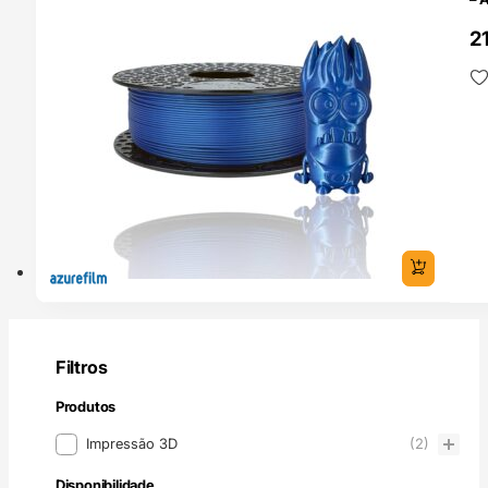
2
Filtros
Produtos
Produtos
Impressão 3D
(2)
Disponibilidade