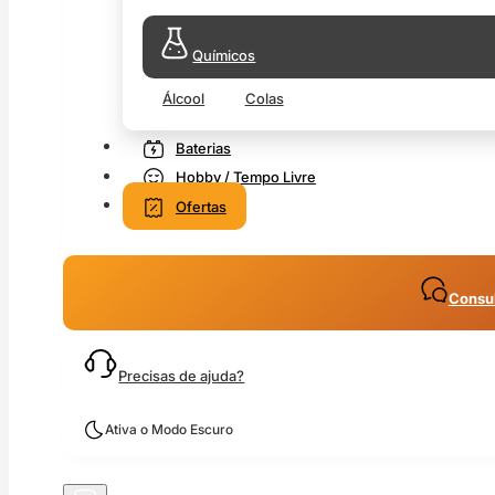
Químicos
Álcool
Colas
Baterias
Hobby / Tempo Livre
Ofertas
Consul
Precisas de ajuda?
Ativa o Modo Escuro