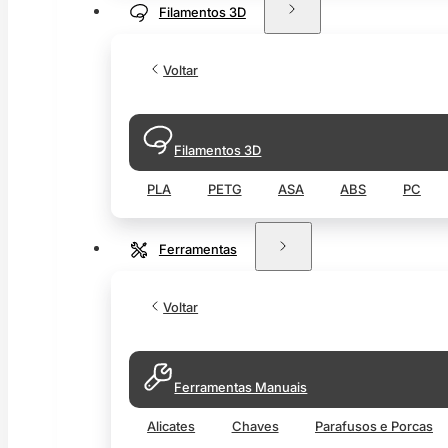
Filamentos 3D
Voltar
Filamentos 3D
PLA
PETG
ASA
ABS
PC
Ferramentas
Voltar
Ferramentas Manuais
Alicates
Chaves
Parafusos e Porcas