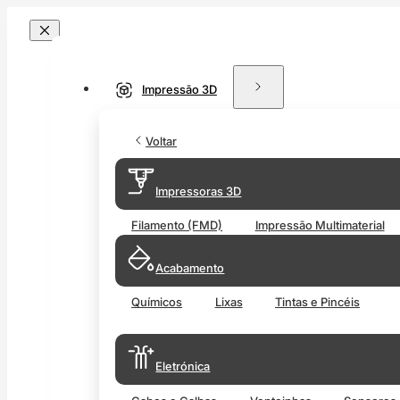
Impressão 3D
Voltar
Impressoras 3D
Filamento (FMD)
Impressão Multimaterial
Acabamento
Químicos
Lixas
Tintas e Pincéis
Eletrónica