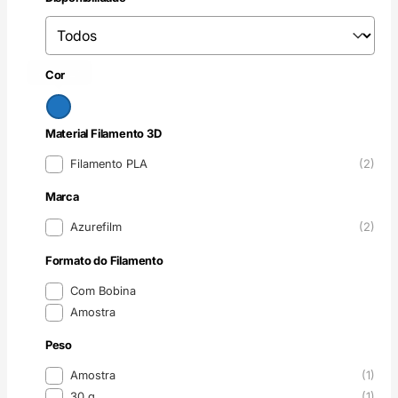
Disponibilidade
Disponibilidade
Azul
(2)
Cor
Cor
Material Filamento 3D
Material Filamento 3D
Filamento PLA
(2)
Marca
Marca
Azurefilm
(2)
Formato do Filamento
Formato do Filamento
Com Bobina
Amostra
Peso
Peso
Amostra
(1)
30 g
(1)