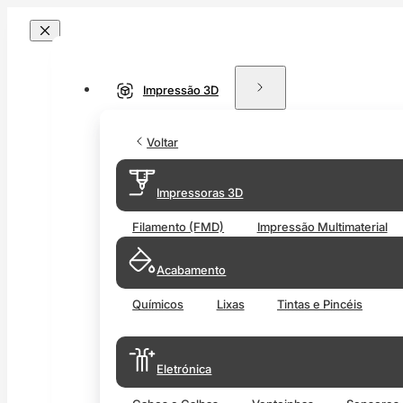
Impressão 3D
Voltar
Impressoras 3D
Filamento (FMD)
Impressão Multimaterial
Acabamento
Químicos
Lixas
Tintas e Pincéis
Eletrónica