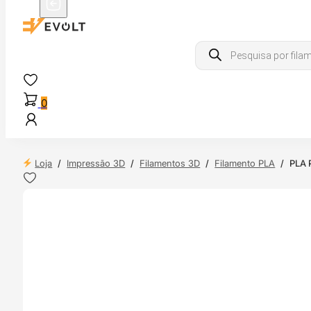
Products
search
0
Loja
/
Impressão 3D
/
Filamentos 3D
/
Filamento PLA
/
PLA P
 24H