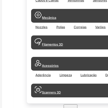
Cabos e Calhas
Ventoinhas
Sensores
Mecânica
Nozzles
Polias
Correias
Varões
Filamentos 3D
Acessórios
Aderência
Limpeza
Lubricação
D
Scanners 3D