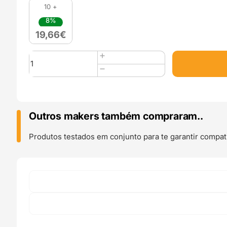
10 +
8%
19,66
€
Quantidade
de
PLA
Pearl
1kg
Night
Outros makers também compraram..
Blue
-
Produtos testados em conjunto para te garantir compati
Azurefilm