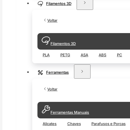
Filamentos 3D
Voltar
Filamentos 3D
PLA
PETG
ASA
ABS
PC
Ferramentas
Voltar
Ferramentas Manuais
Alicates
Chaves
Parafusos e Porcas