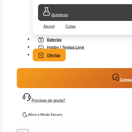
Químicos
Álcool
Colas
Baterias
Hobby / Tempo Livre
Ofertas
Consul
Precisas de ajuda?
Ativa o Modo Escuro