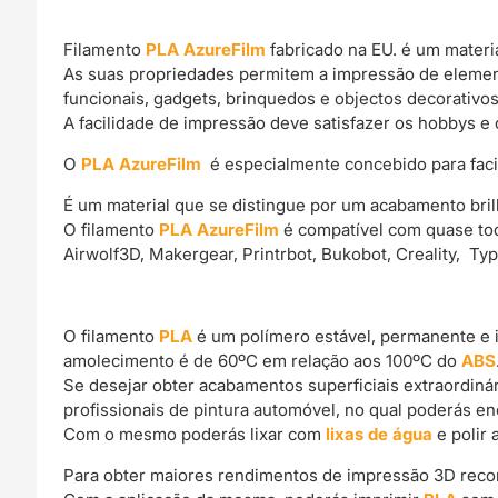
Filamento
PLA AzureFilm
fabricado na EU. é um materi
As suas propriedades permitem a impressão de elemen
funcionais, gadgets, brinquedos e objectos decorativos
A facilidade de impressão deve satisfazer os hobbys e 
O
PLA AzureFilm
é especialmente concebido para facili
É um material que se distingue por um acabamento bril
O filamento
PLA AzureFilm
é compatível com quase tod
Airwolf3D, Makergear, Printrbot, Bukobot, Creality, Ty
O filamento
PLA
é um polímero estável, permanente e 
amolecimento é de 60ºC em relação aos 100ºC do
ABS
Se desejar obter acabamentos superficiais extraordin
profissionais de pintura automóvel, no qual poderás e
Com o mesmo poderás lixar com
lixas de água
e polir 
Para obter maiores rendimentos de impressão 3D rec