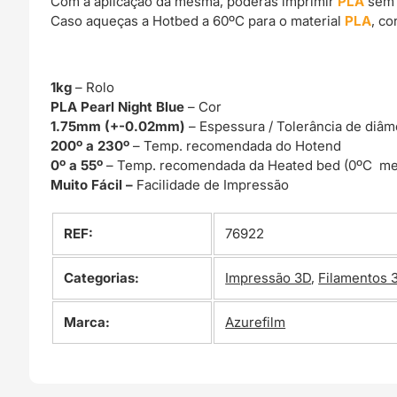
Com a aplicação da mesma, poderás imprimir
PLA
sem 
Caso aqueças a Hotbed a 60ºC para o material
PLA
, c
1kg
– Rolo
PLA Pearl Night Blue
– Cor
1.75mm (+-0.02mm)
– Espessura / Tolerância de diâm
200º a 230º
– Temp. recomendada do Hotend
0º a 55º
– Temp. recomendada da Heated bed (0ºC me
Muito Fácil –
Facilidade de Impressão
REF:
76922
Categorias:
Impressão 3D
,
Filamentos 
Marca:
Azurefilm