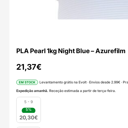
PLA Pearl 1kg Night Blue – Azurefilm
21,37
€
Levantamento grátis na Evolt · Envios desde 2.99€ · Pra
EM STOCK
Expedição amanhã.
Receção estimada a partir de terça-feira.
5 - 9
5%
20,30
€