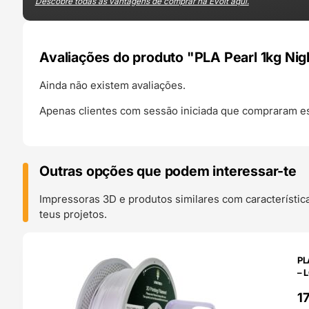
Descobre todas as vantagens de comprar na Evolt aqui.
Avaliações do produto "PLA Pearl 1kg Nig
Ainda não existem avaliações.
Apenas clientes com sessão iniciada que compraram es
Outras opções que podem interessar-te
Impressoras 3D e produtos similares com característic
teus projetos.
O 24H
PL
– 
1