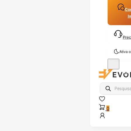
Con
I
Prec
Ativa 
Products
search
0