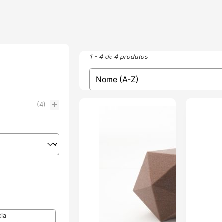
1 - 4 de 4 produtos
sort
Sort content
(4)
ENVIO 24H
PRÉ-RESERVA
cia