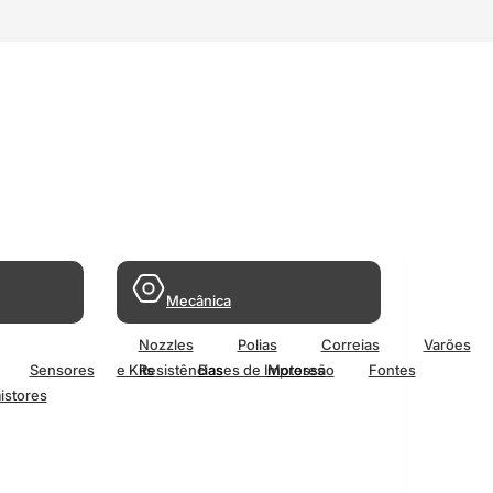
Mecânica
Nozzles
Polias
Correias
Varões
Sensores
e Kits
Resistências
Bases de Impressão
Motores
Fontes
istores