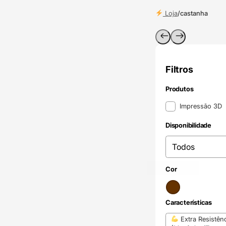
Loja
/
castanha
Filtros
Produtos
Produtos
Impressão 3D
Disponibilidade
Disponibilidade
Disponibilidade
Castanho
(4)
Cor
Cor
Características
Características
Extra Resistên