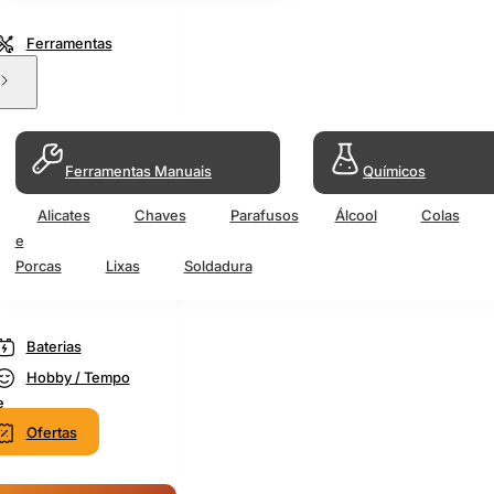
Ferramentas
Ferramentas Manuais
Químicos
Alicates
Chaves
Parafusos
Álcool
Colas
e
Porcas
Lixas
Soldadura
Baterias
Hobby / Tempo
e
Ofertas