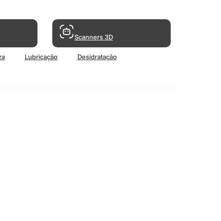
Scanners 3D
za
Lubricação
Desidratação