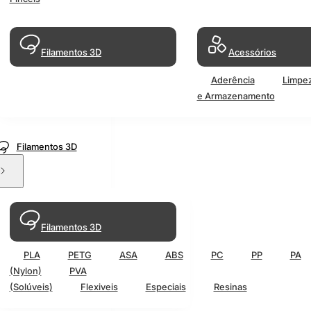
Filamentos 3D
Acessórios
Aderência
Limpe
e Armazenamento
Filamentos 3D
Filamentos 3D
PLA
PETG
ASA
ABS
PC
PP
PA
(Nylon)
PVA
(Solúveis)
Flexiveis
Especiais
Resinas