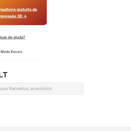
sultoria gratuita de
mpressão 3D →
isas de ajuda?
o Modo Escuro