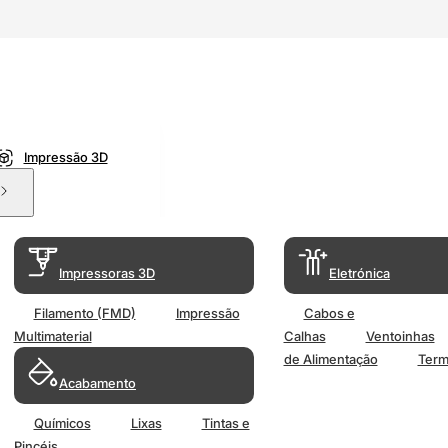
Impressão 3D
Impressoras 3D
Eletrónica
Filamento (FMD)
Impressão
Cabos e
Multimaterial
Calhas
Ventoinhas
de Alimentação
Term
Acabamento
Químicos
Lixas
Tintas e
Pincéis