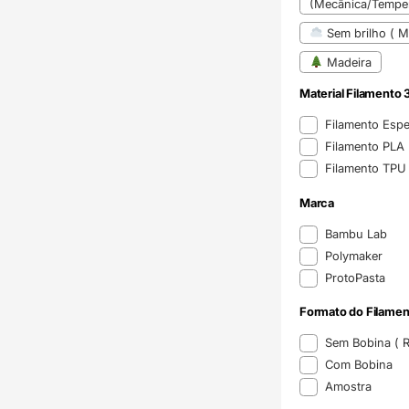
(Mecânica/Temper
Sem brilho ( Ma
Madeira
Material Filamento 
Material Filamento 
Filamento Espe
Filamento PLA
Filamento TP
Marca
Marca
Bambu Lab
Polymaker
ProtoPasta
Formato do Filamen
Formato do Filame
Sem Bobina ( Re
Com Bobina
Amostra