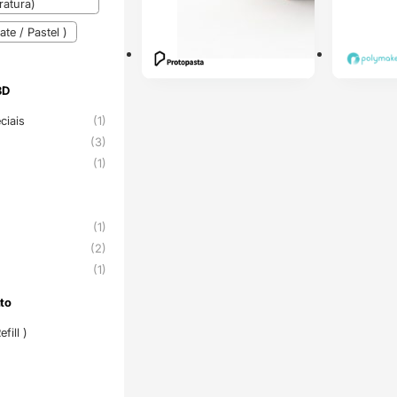
atura)
te / Pastel )
3D
3D
ciais
(1)
(3)
U
(1)
(1)
(2)
(1)
to
nto
fill )